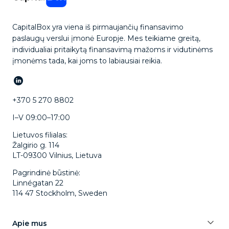
CapitalBox yra viena iš pirmaujančių finansavimo
paslaugų verslui įmonė Europje. Mes teikiame greitą,
individualiai pritaikytą finansavimą mažoms ir vidutinėms
įmonėms tada, kai joms to labiausiai reikia.
+370 5 270 8802
I–V 09:00–17:00
Lietuvos filialas:
Žalgirio g. 114
LT-09300 Vilnius, Lietuva
Pagrindinė būstinė:
Linnégatan 22
114 47 Stockholm, Sweden
Apie mus