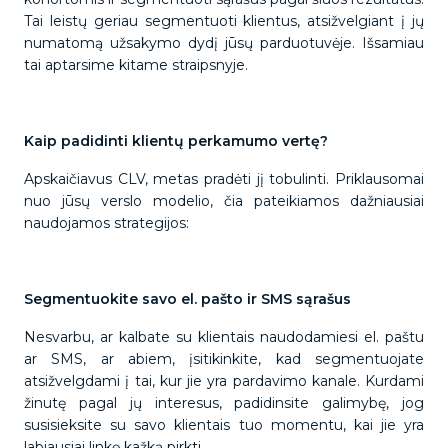
Tai leistų geriau segmentuoti klientus, atsižvelgiant į jų
numatomą užsakymo dydį jūsų parduotuvėje. Išsamiau
tai aptarsime kitame straipsnyje.
Kaip padidinti klientų perkamumo vertę?
Apskaičiavus CLV, metas pradėti jį tobulinti. Priklausomai
nuo jūsų verslo modelio, čia pateikiamos dažniausiai
naudojamos strategijos:
Segmentuokite savo el. pašto ir SMS sąrašus
Nesvarbu, ar kalbate su klientais naudodamiesi el. paštu
ar SMS, ar abiem, įsitikinkite, kad segmentuojate
atsižvelgdami į tai, kur jie yra pardavimo kanale. Kurdami
žinutę pagal jų interesus, padidinsite galimybę, jog
susisieksite su savo klientais tuo momentu, kai jie yra
labiausiai linkę kažką pirkti.