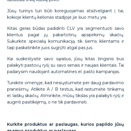
Jūsų turinys turi būti koreguojamas atsižvelgiant į tai,
kokioje klientų kelionės stadijoje jie šiuo metu yra.
Kitas geras būdas padidinti CLV yra segmentuoti savo
klientus pagal jų pakartotinų apsipirkimų skaičių.
Sukurkite specialią komunikaciją tik šiems klientams ir
taip paskatinkite juos sugrįžti atgal pas jus.
Kai suskirstysite savo sąrašus, jūsų kitas žingsnis bus
palaikyti pastovų ryšį su savo senais ir naujais klientais. Tai
padarysim naudojant automatines el. pašto kampanijas.
Turėkite omenyje, kad nesiųstumėte per daug pardavimo
pranešimų. Atlikite A / B testus, kad rastumėte tinkamą
el. laiškų skaičių. Atminkite, mūsų tikslas yra palaikyti ryšį ir
auginti pasitikėjimą, o ne tik pardavinėti.
Kurkite produktus ar paslaugas, kurios papildo jūsų
esamus produktus ar paslaugas.