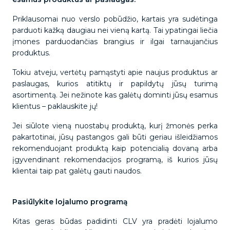
Priklausomai nuo verslo pobūdžio, kartais yra sudėtinga
parduoti kažką daugiau nei vieną kartą. Tai ypatingai liečia
įmones parduodančias brangius ir ilgai tarnaujančius
produktus.
Tokiu atveju, vertėtų pamąstyti apie naujus produktus ar
paslaugas, kurios atitiktų ir papildytų jūsų turimą
asortimentą. Jei nežinote kas galėtų dominti jūsų esamus
klientus – paklauskite jų!
Jei siūlote vieną nuostabų produktą, kurį žmonės perka
pakartotinai, jūsų pastangos gali būti geriau išleidžiamos
rekomenduojant produktą kaip potencialią dovaną arba
įgyvendinant rekomendacijos programą, iš kurios jūsų
klientai taip pat galėtų gauti naudos.
Pasiūlykite lojalumo programą
Kitas geras būdas padidinti CLV yra pradėti lojalumo