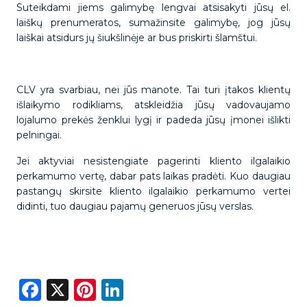
Suteikdami jiems galimybę lengvai atsisakyti jūsų el.
laiškų prenumeratos, sumažinsite galimybę, jog jūsų
laiškai atsidurs jų šiukšlinėje ar bus priskirti šlamštui.
CLV yra svarbiau, nei jūs manote. Tai turi įtakos klientų
išlaikymo rodikliams, atskleidžia jūsų vadovaujamo
lojalumo prekės ženklui lygį ir padeda jūsų įmonei išlikti
pelningai.
Jei aktyviai nesistengiate pagerinti kliento ilgalaikio
perkamumo vertę, dabar pats laikas pradėti. Kuo daugiau
pastangų skirsite kliento ilgalaikio perkamumo vertei
didinti, tuo daugiau pajamų generuos jūsų verslas.
Facebook
X
Pinterest
LinkedIn