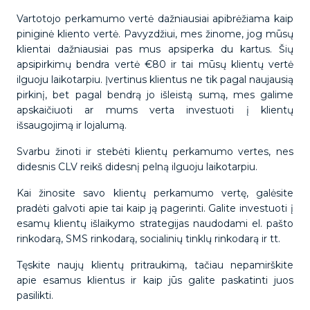
Vartotojo perkamumo vertė dažniausiai apibrėžiama kaip
piniginė kliento vertė. Pavyzdžiui, mes žinome, jog mūsų
klientai dažniausiai pas mus apsiperka du kartus. Šių
apsipirkimų bendra vertė €80 ir tai mūsų klientų vertė
ilguoju laikotarpiu. Įvertinus klientus ne tik pagal naujausią
pirkinį, bet pagal bendrą jo išleistą sumą, mes galime
apskaičiuoti ar mums verta investuoti į klientų
išsaugojimą ir lojalumą.
Svarbu žinoti ir stebėti klientų perkamumo vertes, nes
didesnis CLV reikš didesnį pelną ilguoju laikotarpiu.
Kai žinosite savo klientų perkamumo vertę, galėsite
pradėti galvoti apie tai kaip ją pagerinti. Galite investuoti į
esamų klientų išlaikymo strategijas naudodami el. pašto
rinkodarą, SMS rinkodarą, socialinių tinklų rinkodarą ir tt.
Tęskite naujų klientų pritraukimą, tačiau nepamirškite
apie esamus klientus ir kaip jūs galite paskatinti juos
pasilikti.