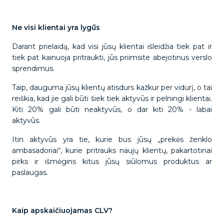
Ne visi klientai yra lygūs
Darant prielaidą, kad visi jūsų klientai išleidžia tiek pat ir
tiek pat kainuoja pritraukti, jūs priimsite abejotinus verslo
sprendimus.
Taip, dauguma jūsų klientų atisdurs kažkur per vidurį, o tai
reiškia, kad jie gali būti šiek tiek aktyvūs ir pelningi klientai.
Kiti 20% gali būti neaktyvūs, o dar kiti 20% - labai
aktyvūs.
Itin aktyvūs yra tie, kurie bus jūsų „prekės ženklo
ambasadoriai“, kurie pritrauks naujų klientų, pakartotinai
pirks ir išmėgins kitus jūsų siūlomus produktus ar
paslaugas.
Kaip apskaičiuojamas CLV?