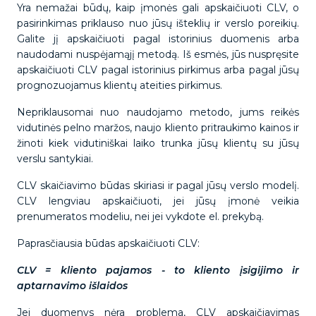
Yra nemažai būdų, kaip įmonės gali apskaičiuoti CLV, o
pasirinkimas priklauso nuo jūsų išteklių ir verslo poreikių.
Galite jį apskaičiuoti pagal istorinius duomenis arba
naudodami nuspėjamąjį metodą. Iš esmės, jūs nuspręsite
apskaičiuoti CLV pagal istorinius pirkimus arba pagal jūsų
prognozuojamus klientų ateities pirkimus.
Nepriklausomai nuo naudojamo metodo, jums reikės
vidutinės pelno maržos, naujo kliento pritraukimo kainos ir
žinoti kiek vidutiniškai laiko trunka jūsų klientų su jūsų
verslu santykiai.
CLV skaičiavimo būdas skiriasi ir pagal jūsų verslo modelį.
CLV lengviau apskaičiuoti, jei jūsų įmonė veikia
prenumeratos modeliu, nei jei vykdote el. prekybą.
Paprasčiausia būdas apskaičiuoti CLV:
CLV = kliento pajamos - to kliento įsigijimo ir
aptarnavimo išlaidos
Jei duomenys nėra problema, CLV apskaičiavimas