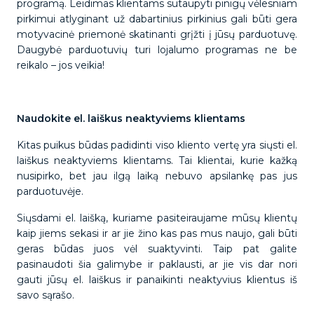
programą. Leidimas klientams sutaupyti pinigų vėlesniam
pirkimui atlyginant už dabartinius pirkinius gali būti gera
motyvacinė priemonė skatinanti grįžti į jūsų parduotuvę.
Daugybė parduotuvių turi lojalumo programas ne be
reikalo – jos veikia!
Naudokite el. laiškus neaktyviems klientams
Kitas puikus būdas padidinti viso kliento vertę yra siųsti el.
laiškus neaktyviems klientams. Tai klientai, kurie kažką
nusipirko, bet jau ilgą laiką nebuvo apsilankę pas jus
parduotuvėje.
Siųsdami el. laišką, kuriame pasiteiraujame mūsų klientų
kaip jiems sekasi ir ar jie žino kas pas mus naujo, gali būti
geras būdas juos vėl suaktyvinti. Taip pat galite
pasinaudoti šia galimybe ir paklausti, ar jie vis dar nori
gauti jūsų el. laiškus ir panaikinti neaktyvius klientus iš
savo sąrašo.