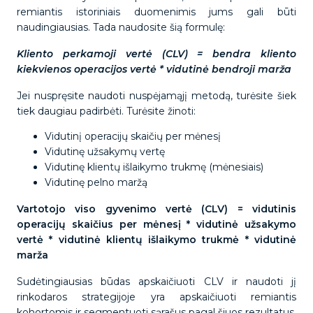
remiantis istoriniais duomenimis jums gali būti
naudingiausias. Tada naudosite šią formulę:
Kliento perkamoji vertė (CLV) = bendra kliento
kiekvienos operacijos vertė * vidutinė bendroji marža
Jei nuspręsite naudoti nuspėjamąjį metodą, turėsite šiek
tiek daugiau padirbėti. Turėsite žinoti:
Vidutinį operacijų skaičių per mėnesį
Vidutinę užsakymų vertę
Vidutinę klientų išlaikymo trukmę (mėnesiais)
Vidutinę pelno maržą
Vartotojo viso gyvenimo vertė (CLV) = vidutinis
operacijų skaičius per mėnesį * vidutinė užsakymo
vertė * vidutinė klientų išlaikymo trukmė * vidutinė
marža
Sudėtingiausias būdas apskaičiuoti CLV ir naudoti jį
rinkodaros strategijoje yra apskaičiuoti remiantis
kohortomis ir segmentuoti sąrašus pagal šiuos rezultatus.