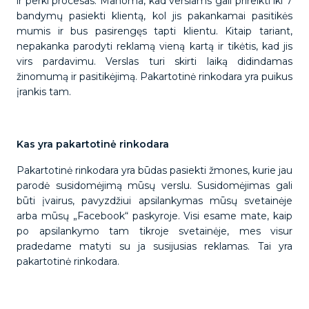
ir perki procesas. Manoma, kad verslams gali prireikti iki 7
bandymų pasiekti klientą, kol jis pakankamai pasitikės
mumis ir bus pasirengęs tapti klientu. Kitaip tariant,
nepakanka parodyti reklamą vieną kartą ir tikėtis, kad jis
virs pardavimu. Verslas turi skirti laiką didindamas
žinomumą ir pasitikėjimą. Pakartotinė rinkodara yra puikus
įrankis tam.
Kas yra pakartotinė rinkodara
Pakartotinė rinkodara yra būdas pasiekti žmones, kurie jau
parodė susidomėjimą mūsų verslu. Susidomėjimas gali
būti įvairus, pavyzdžiui apsilankymas mūsų svetainėje
arba mūsų „Facebook“ paskyroje. Visi esame mate, kaip
po apsilankymo tam tikroje svetainėje, mes visur
pradedame matyti su ja susijusias reklamas. Tai yra
pakartotinė rinkodara.