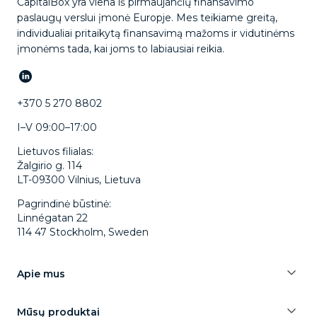
CapitalBox yra viena iš pirmaujančių finansavimo
paslaugų verslui įmonė Europje. Mes teikiame greitą,
individualiai pritaikytą finansavimą mažoms ir vidutinėms
įmonėms tada, kai joms to labiausiai reikia.
+370 5 270 8802
I–V 09:00–17:00
Lietuvos filialas:
Žalgirio g. 114
LT-09300 Vilnius, Lietuva
Pagrindinė būstinė:
Linnégatan 22
114 47 Stockholm, Sweden
Apie mus
Mūsų produktai