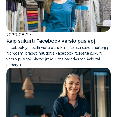
2020-08-27
Kaip sukurti Facebook verslo puslapį
Facebook yra puiki vieta pasiekti ir išplėsti savo auditoriją.
Norėdami pradėti naudotis Facebook, turėsite sukurti
verslo puslapį. Šiame įraše jums parodysime kaip tai
padaryti.