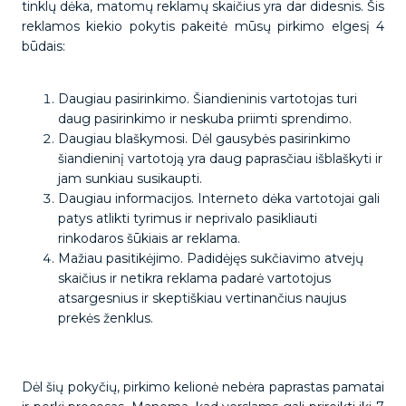
tinklų dėka, matomų reklamų skaičius yra dar didesnis. Šis
reklamos kiekio pokytis pakeitė mūsų pirkimo elgesį 4
būdais:
Daugiau pasirinkimo. Šiandieninis vartotojas turi
daug pasirinkimo ir neskuba priimti sprendimo.
Daugiau blaškymosi. Dėl gausybės pasirinkimo
šiandieninį vartotoją yra daug paprasčiau išblaškyti ir
jam sunkiau susikaupti.
Daugiau informacijos. Interneto dėka vartotojai gali
patys atlikti tyrimus ir neprivalo pasikliauti
rinkodaros šūkiais ar reklama.
Mažiau pasitikėjimo. Padidėjęs sukčiavimo atvejų
skaičius ir netikra reklama padarė vartotojus
atsargesnius ir skeptiškiau vertinančius naujus
prekės ženklus.
Dėl šių pokyčių, pirkimo kelionė nebėra paprastas pamatai