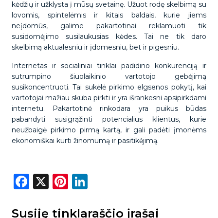
kėdžių ir užklysta į mūsų svetainę. Užuot rodę skelbimą su
lovomis, spintelėmis ir kitais baldais, kurie jiems
neįdomūs, galime pakartotinai reklamuoti tik
susidomėjimo susilaukusias kėdes. Tai ne tik daro
skelbimą aktualesniu ir įdomesniu, bet ir pigesniu.
Internetas ir socialiniai tinklai padidino konkurenciją ir
sutrumpino šiuolaikinio vartotojo gebėjimą
susikoncentruoti. Tai sukėlė pirkimo elgsenos pokytį, kai
vartotojai mažiau skuba pirkti ir yra išrankesni apsipirkdami
internetu. Pakartotinė rinkodara yra puikus būdas
pabandyti susigrąžinti potencialius klientus, kurie
neužbaigė pirkimo pirmą kartą, ir gali padėti įmonėms
ekonomiškai kurti žinomumą ir pasitikėjimą.
Facebook
X
Pinterest
LinkedIn
Susiję tinklaraščio įrašai