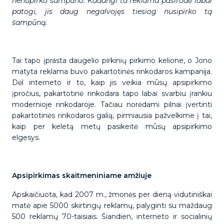
nenupirko šampūno. Kadangi ta reklama pasirodė labai
patogi, jis daug negalvojęs tiesiog nusipirko tą
šampūną.
Tai tapo įprasta daugelio pirkinių pirkimo kelione, o Jono
matyta reklama buvo pakartotinės rinkodaros kampanija.
Dėl interneto ir to, kaip jis veikia mūsų apsipirkimo
įpročius, pakartotinė rinkodara tapo labai svarbiu įrankiu
modernioje rinkodaroje. Tačiau norėdami pilnai įvertinti
pakartotinės rinkodaros galią, pirmiausia pažvelkime į tai,
kaip per keletą metų pasikeitė mūsų apsipirkimo
elgesys.
Apsipirkimas skaitmeniniame amžiuje
Apskaičiuota, kad 2007 m., žmonės per dieną vidutiniškai
matė apie 5000 skirtingų reklamų, palyginti su maždaug
500 reklamų 70-taisiais. Šiandien, interneto ir socialinių