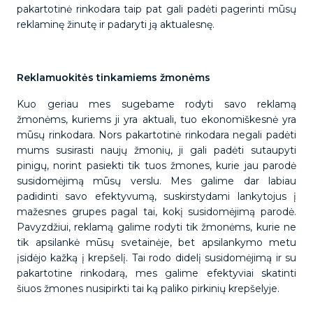
pakartotinė rinkodara taip pat gali padėti pagerinti mūsų
reklaminę žinutę ir padaryti ją aktualesnę.
Reklamuokitės tinkamiems žmonėms
Kuo geriau mes sugebame rodyti savo reklamą
žmonėms, kuriems ji yra aktuali, tuo ekonomiškesnė yra
mūsų rinkodara. Nors pakartotinė rinkodara negali padėti
mums susirasti naujų žmonių, ji gali padėti sutaupyti
pinigų, norint pasiekti tik tuos žmones, kurie jau parodė
susidomėjimą mūsų verslu. Mes galime dar labiau
padidinti savo efektyvumą, suskirstydami lankytojus į
mažesnes grupes pagal tai, kokį susidomėjimą parodė.
Pavyzdžiui, reklamą galime rodyti tik žmonėms, kurie ne
tik apsilankė mūsų svetainėje, bet apsilankymo metu
įsidėjo kažką į krepšelį. Tai rodo didelį susidomėjimą ir su
pakartotine rinkodarą, mes galime efektyviai skatinti
šiuos žmones nusipirkti tai ką paliko pirkinių krepšelyje.