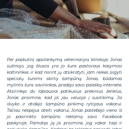
Per paskutinį apsilankymą veterinarijos klinikoje, Jonas
sužinojo, jog blusos yra jo šuns pastovaus kasymosi
kaltininkės ir kad norint jų atsikratyti, jam reikės įsigyti
specialų šunims skirtą šampūną. Jonas, būdamas
mylintis šuns savininkas, pradėjo savo paiešką internete.
Atsirinkęs du labiausiai patikusius prekinius ženklus,
Jonas prisiminė, kad jis jau vėluoja į susitikimą. Jis
išvyko ir atidėjo šampūno pirkimą rytojaus vakarui.
Tačiau nespėjus ateiti vakarui, Jonas pastebėjo vieno iš
jo pasirinkto šampūno reklamą savo Facebook
paskyroje. Pamatęs ją jis prisiminė, jog vakar taip ir