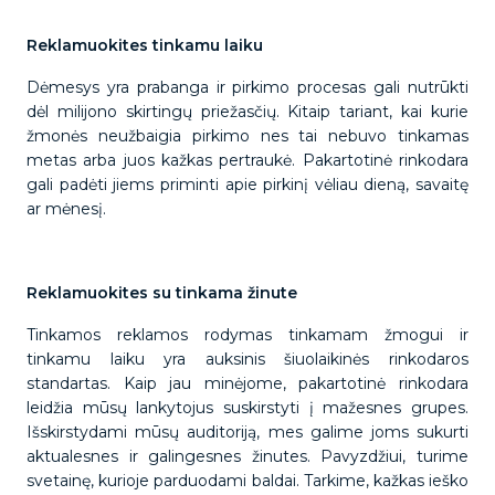
Reklamuokites tinkamu laiku
Dėmesys yra prabanga ir pirkimo procesas gali nutrūkti
dėl milijono skirtingų priežasčių. Kitaip tariant, kai kurie
žmonės neužbaigia pirkimo nes tai nebuvo tinkamas
metas arba juos kažkas pertraukė. Pakartotinė rinkodara
gali padėti jiems priminti apie pirkinį vėliau dieną, savaitę
ar mėnesį.
Reklamuokites su tinkama žinute
Tinkamos reklamos rodymas tinkamam žmogui ir
tinkamu laiku yra auksinis šiuolaikinės rinkodaros
standartas. Kaip jau minėjome, pakartotinė rinkodara
leidžia mūsų lankytojus suskirstyti į mažesnes grupes.
Išskirstydami mūsų auditoriją, mes galime joms sukurti
aktualesnes ir galingesnes žinutes. Pavyzdžiui, turime
svetainę, kurioje parduodami baldai. Tarkime, kažkas ieško