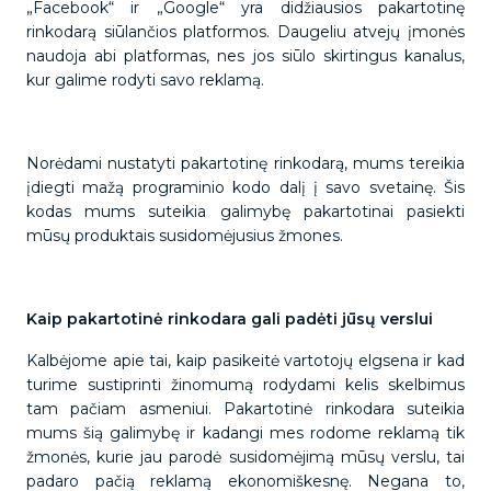
„Facebook“ ir „Google“ yra didžiausios pakartotinę
rinkodarą siūlančios platformos. Daugeliu atvejų įmonės
naudoja abi platformas, nes jos siūlo skirtingus kanalus,
kur galime rodyti savo reklamą.
Norėdami nustatyti pakartotinę rinkodarą, mums tereikia
įdiegti mažą programinio kodo dalį į savo svetainę. Šis
kodas mums suteikia galimybę pakartotinai pasiekti
mūsų produktais susidomėjusius žmones.
Kaip pakartotinė rinkodara gali padėti jūsų verslui
Kalbėjome apie tai, kaip pasikeitė vartotojų elgsena ir kad
turime sustiprinti žinomumą rodydami kelis skelbimus
tam pačiam asmeniui. Pakartotinė rinkodara suteikia
mums šią galimybę ir kadangi mes rodome reklamą tik
žmonės, kurie jau parodė susidomėjimą mūsų verslu, tai
padaro pačią reklamą ekonomiškesnę. Negana to,