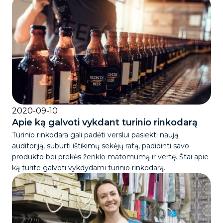
2020-09-10
Apie ką galvoti vykdant turinio rinkodarą
Turinio rinkodara gali padėti verslui pasiekti naują
auditoriją, suburti ištikimų sekėjų ratą, padidinti savo
produkto bei prekės ženklo matomumą ir vertę. Štai apie
ką turite galvoti vykdydami turinio rinkodarą.