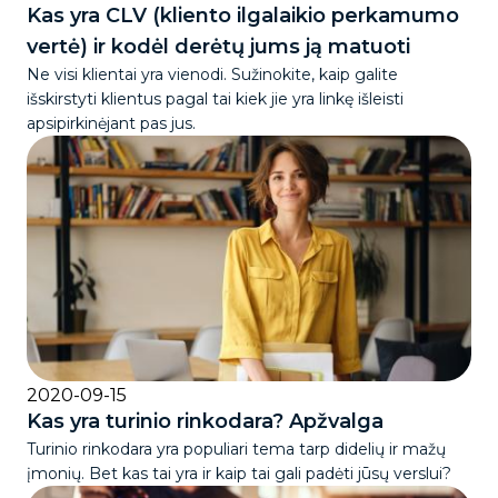
Kas yra CLV (kliento ilgalaikio perkamumo
vertė) ir kodėl derėtų jums ją matuoti
Ne visi klientai yra vienodi. Sužinokite, kaip galite
išskirstyti klientus pagal tai kiek jie yra linkę išleisti
apsipirkinėjant pas jus.
2020-09-15
Kas yra turinio rinkodara? Apžvalga
Turinio rinkodara yra populiari tema tarp didelių ir mažų
įmonių. Bet kas tai yra ir kaip tai gali padėti jūsų verslui?