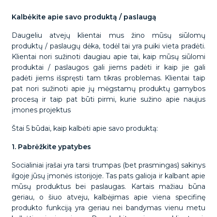
Kalbėkite apie savo produktą / paslaugą
Daugeliu atvejų klientai mus žino mūsų siūlomų
produktų / paslaugų dėka, todėl tai yra puiki vieta pradėti.
Klientai nori sužinoti daugiau apie tai, kaip mūsų siūlomi
produktai / paslaugos gali jiems padėti ir kaip jie gali
padėti jiems išspręsti tam tikras problemas. Klientai taip
pat nori sužinoti apie jų mėgstamų produktų gamybos
procesą ir taip pat būti pirmi, kurie sužino apie naujus
įmones projektus
Štai 5 būdai, kaip kalbėti apie savo produktą:
1. Pabrėžkite ypatybes
Socialiniai įrašai yra tarsi trumpas (bet prasmingas) sakinys
ilgoje jūsų įmonės istorijoje. Tas pats galioja ir kalbant apie
mūsų produktus bei paslaugas. Kartais mažiau būna
geriau, o šiuo atveju, kalbėjimas apie viena specifinę
produkto funkciją yra geriau nei bandymas vienu metu