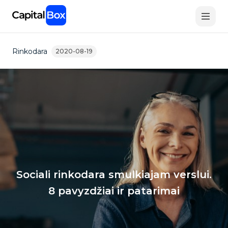
Skip
to
main
content
Rinkodara
2020-08-19
Sociali rinkodara smulkiajam verslui.
8 pavyzdžiai ir patarimai