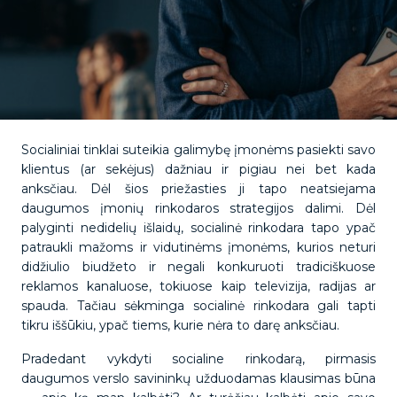
Socialiniai tinklai suteikia galimybę įmonėms pasiekti savo
klientus (ar sekėjus) dažniau ir pigiau nei bet kada
anksčiau. Dėl šios priežasties ji tapo neatsiejama
daugumos įmonių rinkodaros strategijos dalimi. Dėl
palyginti nedidelių išlaidų, socialinė rinkodara tapo ypač
patraukli mažoms ir vidutinėms įmonėms, kurios neturi
didžiulio biudžeto ir negali konkuruoti tradiciškuose
reklamos kanaluose, tokiuose kaip televizija, radijas ar
spauda. Tačiau sėkminga socialinė rinkodara gali tapti
tikru iššūkiu, ypač tiems, kurie nėra to darę anksčiau.
Pradedant vykdyti socialine rinkodarą, pirmasis
daugumos verslo savininkų užduodamas klausimas būna