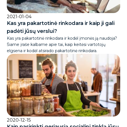
2021-01-04
Kas yra pakartotinė rinkodara ir kaip ji gali
padėti jūsų verslui?
Kas yra pakartotinė rinkodara ir kodėl įmonės ją naudoja?
Šiame įraše kalbame apie tai, kaip keitėsi vartotojų
elgsena ir kodėl atsirado pakartotinė rinkodara.
2020-12-15
Kaip pasirinkti geriausią socialinį tinklą jūsų