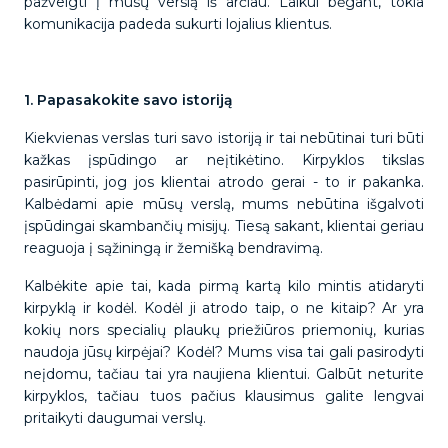
pažvelgti į mūsų verslą iš arčiau. Laikui bėgant, tokia
komunikacija padeda sukurti lojalius klientus.
1. Papasakokite savo istoriją
Kiekvienas verslas turi savo istoriją ir tai nebūtinai turi būti
kažkas įspūdingo ar neįtikėtino. Kirpyklos tikslas
pasirūpinti, jog jos klientai atrodo gerai - to ir pakanka.
Kalbėdami apie mūsų verslą, mums nebūtina išgalvoti
įspūdingai skambančių misijų. Tiesą sakant, klientai geriau
reaguoja į sąžiningą ir žemišką bendravimą.
Kalbėkite apie tai, kada pirmą kartą kilo mintis atidaryti
kirpyklą ir kodėl. Kodėl ji atrodo taip, o ne kitaip? Ar yra
kokių nors specialių plaukų priežiūros priemonių, kurias
naudoja jūsų kirpėjai? Kodėl? Mums visa tai gali pasirodyti
neįdomu, tačiau tai yra naujiena klientui. Galbūt neturite
kirpyklos, tačiau tuos pačius klausimus galite lengvai
pritaikyti daugumai verslų.