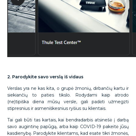
2. Parodykite savo verslą iš vidaus
Verslas yra ne kas kita, o grupė žmonių, dirbančių kartu ir
siekiančių to paties tikslo. Rodydami kaip atrodo
(ne)tipiška diena mūsų versle, gali padėti užmegzti
stipresnius ir asmeniškesnius ryšius su klientais.
Tai gali būti tas kartais, kai bendradarbis atsinešė į darbą
savo augintinę papūgą, arba kaip COVID-19 pakeitė jūsų
kasdienybę. Parodykite klientams, kad esate tikri žmonės,