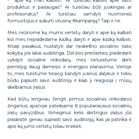
- apie ką man kalbėti? Ar turėčiau kalbėti apie savo
produktus ir paslaugas? Ar turėčiau būti juokingas ar
profesionalus? Ar turėčiau samdyti nuomonės
formuotojus ir sukurti virusinę #kampaniją? Taip ir ne.
Mes nežinome ką mums vertėtų daryti ir apie ką kalbėti
kol mes nepradedame kažką daryti ir apie kažką kalbėti.
Kitaip pasakius, nustatyti dar neskelbto socialinio įrašo
kokybę yra labai sudėtinga. Dėl šios priežasties, pradedant
vykdyti socialine rinkodarą, mes neturėtume skirti
pernelyg daug dėmesio ir energijos planavimui. Vietoje
to, mes turėtume tiesiog bandyti įvairius dalykus ir tokiu
būdu pajausti savo auditoriją ir kaip ji reaguoja į mūsų
skelbiamus įrašus.
Kad būtų lengviau žengti pirmus socialinės rinkodaros
žingsnius, apačioje pateikiame 8 populiariausius socialinių
įrašų pavyzdžius. Išmėginus kelis skirtingus įrašus jūs
pradėsite geriau suprasti savo auditoriją, kas jai patinka ir
apie ką jums vertėtų toliau šnekėti.