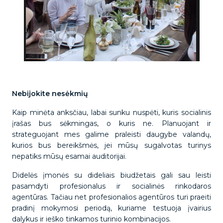
Nebijokite nesėkmių
Kaip minėta anksčiau, labai sunku nuspėti, kuris socialinis
įrašas bus sėkmingas, o kuris ne. Planuojant ir
strateguojant mes galime praleisti daugybe valandų,
kurios bus bereikšmės, jei mūsų sugalvotas turinys
nepatiks mūsų esamai auditorijai.
Didelės įmonės su dideliais biudžetais gali sau leisti
pasamdyti profesionalus ir socialinės rinkodaros
agentūras. Tačiau net profesionalios agentūros turi praeiti
pradinį mokymosi periodą, kuriame testuoja įvairius
dalykus ir ieško tinkamos turinio kombinacijos.