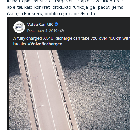
kalbėti apie jas visas. Pagalvokite apie savo klientus ir
apie tai, kaip konkreti produkto funkcija gali padėti jiems
išspręsti konkrečią problemą ir pabrėžkite tai.