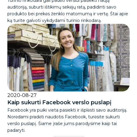
Turinio rinkodara gali padėti verslui pasiekti naują
auditoriją, suburti ištikimų sekėjų ratą, padidinti savo
produkto bei prekės ženklo matomumą ir vertę. Štai apie
ką turite galvoti vykdydami turinio rinkodarą.
2020-08-27
Kaip sukurti Facebook verslo puslapį
Facebook yra puiki vieta pasiekti ir išplėsti savo auditoriją.
Norėdami pradėti naudotis Facebook, turėsite sukurti
verslo puslapį. Šiame įraše jums parodysime kaip tai
padaryti.