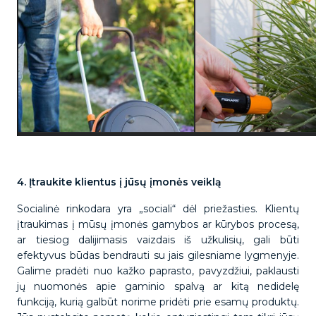
4. Įtraukite klientus į jūsų įmonės veiklą
Socialinė rinkodara yra „sociali“ dėl priežasties. Klientų
įtraukimas į mūsų įmonės gamybos ar kūrybos procesą,
ar tiesiog dalijimasis vaizdais iš užkulisių, gali būti
efektyvus būdas bendrauti su jais gilesniame lygmenyje.
Galime pradėti nuo kažko paprasto, pavyzdžiui, paklausti
jų nuomonės apie gaminio spalvą ar kitą nedidelę
funkciją, kurią galbūt norime pridėti prie esamų produktų.