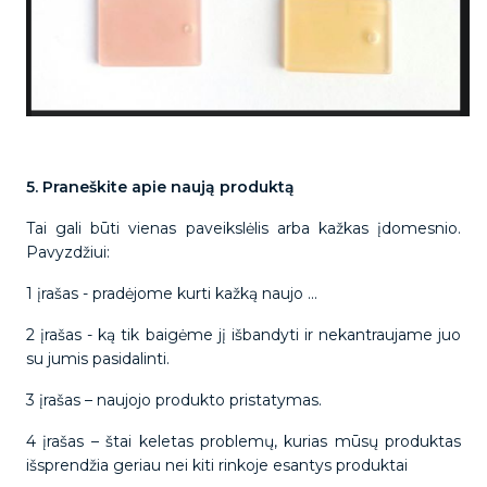
5. Praneškite apie naują produktą
Tai gali būti vienas paveikslėlis arba kažkas įdomesnio.
Pavyzdžiui:
1 įrašas - pradėjome kurti kažką naujo ...
2 įrašas - ką tik baigėme jį išbandyti ir nekantraujame juo
su jumis pasidalinti.
3 įrašas – naujojo produkto pristatymas.
4 įrašas – štai keletas problemų, kurias mūsų produktas
išsprendžia geriau nei kiti rinkoje esantys produktai