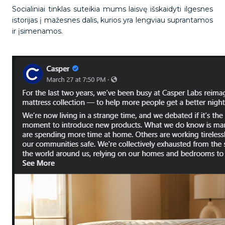
Socialiniai tinklas suteikia mums laisvę išskaidyti ilgesnes
istorijas į mažesnes dalis, kurios yra lengviau suprantamos
ir įsimenamos.