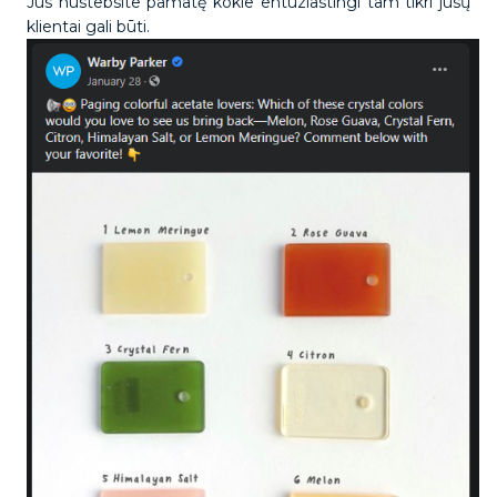
Jūs nustebsite pamatę kokie entuziastingi tam tikri jūsų
klientai gali būti.