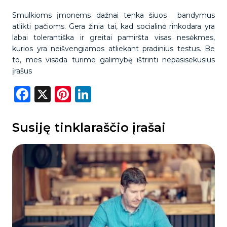
Smulkioms įmonėms dažnai tenka šiuos bandymus
atlikti pačioms. Gera žinia tai, kad socialinė rinkodara yra
labai tolerantiška ir greitai pamiršta visas nesėkmes,
kurios yra neišvengiamos atliekant pradinius testus. Be
to, mes visada turime galimybę ištrinti nepasisekusius
įrašus
Facebook
X
Pinterest
LinkedIn
Susiję tinklaraščio įrašai