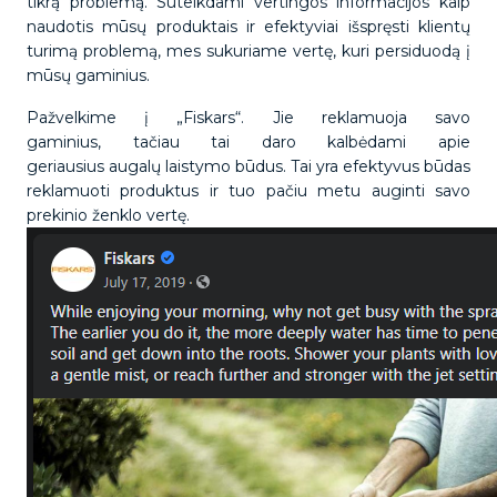
tikrą problemą. Suteikdami vertingos informacijos kaip
naudotis mūsų produktais ir efektyviai išspręsti klientų
turimą problemą, mes sukuriame vertę, kuri persiduodą į
mūsų gaminius.
Pažvelkime į „Fiskars“. Jie reklamuoja savo
gaminius, tačiau tai daro kalbėdami apie
geriausius augalų laistymo būdus. Tai yra efektyvus būdas
reklamuoti produktus ir tuo pačiu metu auginti savo
prekinio ženklo vertę.