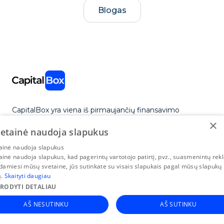
Blogas
CapitalBox yra viena iš pirmaujančių finansavimo
paslaugų verslui įmonė Europje. Mes teikiame greitą,
×
vetainė naudoja slapukus
individualiai pritaikytą finansavimą mažoms ir vidutinėms
įmonėms tada, kai joms to labiausiai reikia.
tainė naudoja slapukus
tainė naudoja slapukus, kad pagerintų vartotojo patirtį, pvz., suasmenintų rek
amiesi mūsų svetaine, jūs sutinkate su visais slapukais pagal mūsų slapukų
ą.
Skaityti daugiau
+370 5 270 8802
RODYTI DETALIAU
I–V 09:00–17:00
AŠ NESUTINKU
AŠ SUTINKU
Lietuvos filialas: