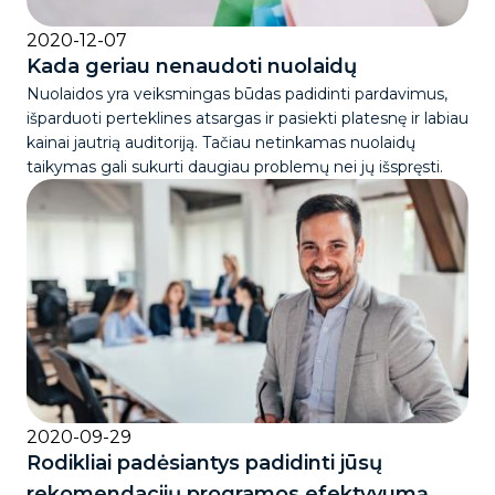
2020-12-07
Kada geriau nenaudoti nuolaidų
Nuolaidos yra veiksmingas būdas padidinti pardavimus,
išparduoti perteklines atsargas ir pasiekti platesnę ir labiau
kainai jautrią auditoriją. Tačiau netinkamas nuolaidų
taikymas gali sukurti daugiau problemų nei jų išspręsti.
2020-09-29
Rodikliai padėsiantys padidinti jūsų
rekomendacijų programos efektyvumą