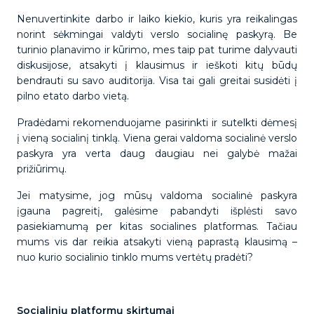
Nenuvertinkite darbo ir laiko kiekio, kuris yra reikalingas
norint sėkmingai valdyti verslo socialinę paskyrą. Be
turinio planavimo ir kūrimo, mes taip pat turime dalyvauti
diskusijose, atsakyti į klausimus ir ieškoti kitų būdų
bendrauti su savo auditorija. Visa tai gali greitai susidėti į
pilno etato darbo vietą.
Pradėdami rekomenduojame pasirinkti ir sutelkti dėmesį
į vieną socialinį tinklą. Viena gerai valdoma socialinė verslo
paskyra yra verta daug daugiau nei galybė mažai
prižiūrimų.
Jei matysime, jog mūsų valdoma socialinė paskyra
įgauna pagreitį, galėsime pabandyti išplėsti savo
pasiekiamumą per kitas socialines platformas. Tačiau
mums vis dar reikia atsakyti vieną paprastą klausimą –
nuo kurio socialinio tinklo mums vertėtų pradėti?
Socialinių platformų skirtumai