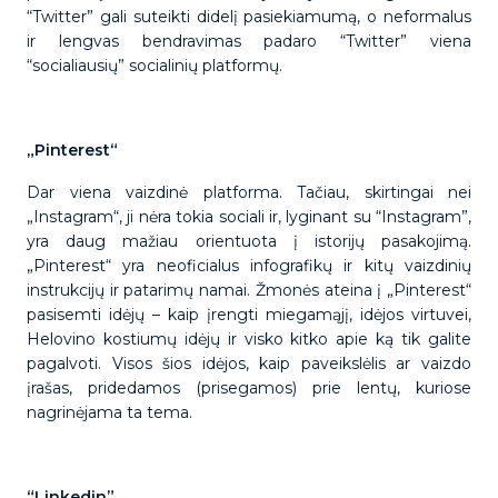
“Twitter” gali suteikti didelį pasiekiamumą, o neformalus
ir lengvas bendravimas padaro “Twitter” viena
“socialiausių” socialinių platformų.
„Pinterest“
Dar viena vaizdinė platforma. Tačiau, skirtingai nei
„Instagram“, ji nėra tokia sociali ir, lyginant su “Instagram”,
yra daug mažiau orientuota į istorijų pasakojimą.
„Pinterest“ yra neoficialus infografikų ir kitų vaizdinių
instrukcijų ir patarimų namai. Žmonės ateina į „Pinterest“
pasisemti idėjų – kaip įrengti miegamąjį, idėjos virtuvei,
Helovino kostiumų idėjų ir visko kitko apie ką tik galite
pagalvoti. Visos šios idėjos, kaip paveikslėlis ar vaizdo
įrašas, pridedamos (prisegamos) prie lentų, kuriose
nagrinėjama ta tema.
“Linkedin”