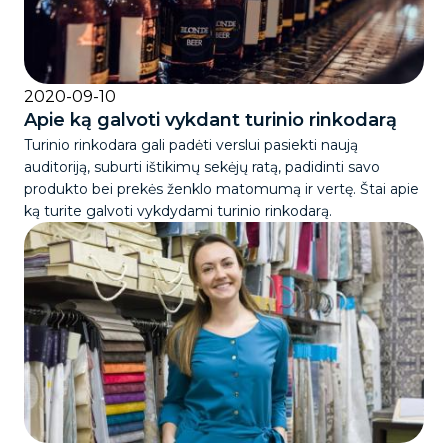
2020-09-10
Apie ką galvoti vykdant turinio rinkodarą
Turinio rinkodara gali padėti verslui pasiekti naują
auditoriją, suburti ištikimų sekėjų ratą, padidinti savo
produkto bei prekės ženklo matomumą ir vertę. Štai apie
ką turite galvoti vykdydami turinio rinkodarą.