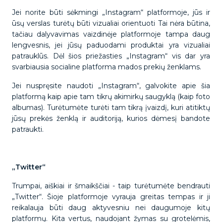
Jei norite būti sėkmingi „Instagram“ platformoje, jūs ir
ūsų verslas turėtų būti vizualiai orientuoti Tai nėra būtina,
tačiau dalyvavimas vaizdinėje platformoje tampa daug
lengvesnis, jei jūsų paduodami produktai yra vizualiai
patrauklūs. Dėl šios priežasties „Instagram“ vis dar yra
svarbiausia socialine platforma mados prekių ženklams.
Jei nuspręsite naudoti „Instagram“, galvokite apie šia
platformą kaip apie tam tikrų akimirkų saugyklą (kaip foto
albumas). Turėtumėte turėti tam tikrą įvaizdį, kuri atitiktų
jūsų prekės ženklą ir auditoriją, kurios dėmesį bandote
patraukti.
„Twitter“
Trumpai, aiškiai ir šmaikščiai - taip turėtumėte bendrauti
„Twitter“. Šioje platformoje vyrauja greitas tempas ir ji
reikalauja būti daug aktyvesniu nei daugumoje kitų
platformų. Kita vertus, naudojant žymas su grotelėmis,