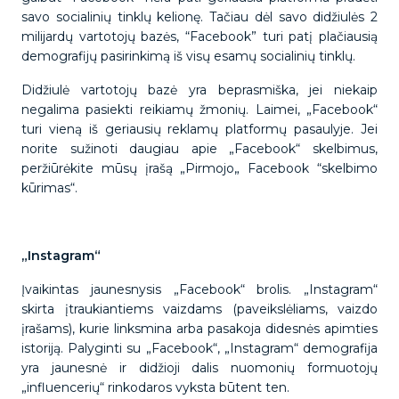
savo socialinių tinklų kelionę. Tačiau dėl savo didžiulės 2
milijardų vartotojų bazės, “Facebook” turi patį plačiausią
demografijų pasirinkimą iš visų esamų socialinių tinklų.
Didžiulė vartotojų bazė yra beprasmiška, jei niekaip
negalima pasiekti reikiamų žmonių. Laimei, „Facebook“
turi vieną iš geriausių reklamų platformų pasaulyje. Jei
norite sužinoti daugiau apie „Facebook“ skelbimus,
peržiūrėkite mūsų įrašą „Pirmojo„ Facebook “skelbimo
kūrimas“.
„Instagram“
Įvaikintas jaunesnysis „Facebook“ brolis. „Instagram“
skirta įtraukiantiems vaizdams (paveikslėliams, vaizdo
įrašams), kurie linksmina arba pasakoja didesnės apimties
istoriją. Palyginti su „Facebook“, „Instagram“ demografija
yra jaunesnė ir didžioji dalis nuomonių formuotojų
„influencerių“ rinkodaros vyksta būtent ten.