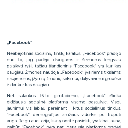
„Facebook“
Neabejotinas socialinių tinklų karalius. „Facebook“ pradėjo
nuo to, jog padėjo draugams ir šeimoms lengviau
palaikyti ryšį, tačiau šiandieninis “Facebook” yra kur kas
daugiau. Žmonės naudoja „Facebook“ įvairiems tikslams:
naujienoms, įžymių žmonių sekimui, dalyvavimui grupėse
ir dar kur kas daugiau.
Net sulaukus 16-to gimtadienio, „Facebook“ išlieka
didžiausia socialinė platforma visame pasaulyje. Visgi,
jaunimui vis labiau pereinant į kitus socialinius tinklus,
“Facebook” demografijos amžiaus vidurkis po truputi
auga. Jeigu auditorija, kurią norite pasiekti, yra labai jauna,
galbūt “Facebook” nėra pati geriausia platforma pradėti