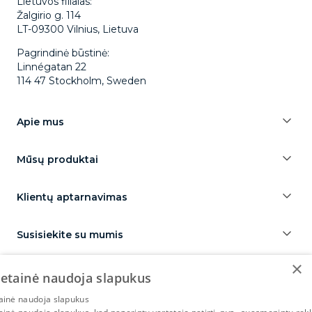
Lietuvos filialas:
Žalgirio g. 114
LT-09300 Vilnius, Lietuva
Pagrindinė būstinė:
Linnégatan 22
114 47 Stockholm, Sweden
Apie mus
Mūsų produktai
Klientų aptarnavimas
Susisiekite su mumis
×
vetainė naudoja slapukus
tainė naudoja slapukus
CapitalBox yrityslaina
Capitalbox företagslån
CapitalBox erhvervslån