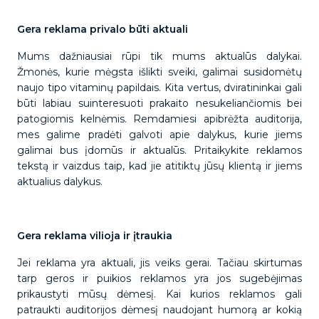
Gera reklama privalo būti aktuali
Mums dažniausiai rūpi tik mums aktualūs dalykai.
Žmonės, kurie mėgsta išlikti sveiki, galimai susidomėtų
naujo tipo vitaminų papildais. Kita vertus, dviratininkai gali
būti labiau suinteresuoti prakaito nesukeliančiomis bei
patogiomis kelnėmis. Remdamiesi apibrėžta auditorija,
mes galime pradėti galvoti apie dalykus, kurie jiems
galimai bus įdomūs ir aktualūs. Pritaikykite reklamos
tekstą ir vaizdus taip, kad jie atitiktų jūsų klientą ir jiems
aktualius dalykus.
Gera reklama vilioja ir įtraukia
Jei reklama yra aktuali, jis veiks gerai. Tačiau skirtumas
tarp geros ir puikios reklamos yra jos sugebėjimas
prikaustyti mūsų dėmesį. Kai kurios reklamos gali
patraukti auditorijos dėmesį naudojant humorą ar kokią