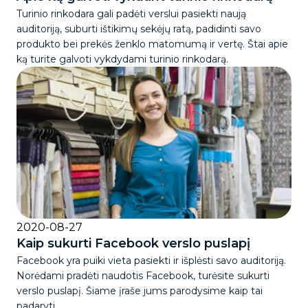
Turinio rinkodara gali padėti verslui pasiekti naują
auditoriją, suburti ištikimų sekėjų ratą, padidinti savo
produkto bei prekės ženklo matomumą ir vertę. Štai apie
ką turite galvoti vykdydami turinio rinkodarą.
2020-08-27
Kaip sukurti Facebook verslo puslapį
Facebook yra puiki vieta pasiekti ir išplėsti savo auditoriją.
Norėdami pradėti naudotis Facebook, turėsite sukurti
verslo puslapį. Šiame įraše jums parodysime kaip tai
padaryti.