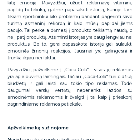
kitą emociją. Pavyzdžiui, užuot reklamavę vitaminų
papildų buteliuką, galime papasakoti istoriją, kurioje tam
tikram sportininkui kilo problemų bandant pagerinti savo
turimą asmeninį rekordą ir kaip mūsų papildai jiems
padėjo. Tai perkelia dėmesį į produkto teikiamą naudą, o
ne į patį produktą. Atsiminti istorijas yra daug lengviau nei
produktus. Be to, gerai papasakota istorija gali sulaukti
emocinės žmonių reakcijos. Jausmai yra galingesni ir
trunka ilgiau nei faktai.
Pavyzdžiui, pažvelkime į „Coca-Cola“ - visos jų reklamos
yra apie buvimą laimingais. Tačiau „Coca-Cola“ turi didžiulį
biudžetą ir gali leisti sau tokio tipo reklamas. Todėl
daugumai verslų vertėtų neperlenkti lazdos su
emocinėmis reklamomis ir žvelgti į tai kaip į prieskonį
pagrindiniame reklamos patiekale.
Apžvelkime ką sužinojome
Norėdami sukurti puikų skelbimą, turime: