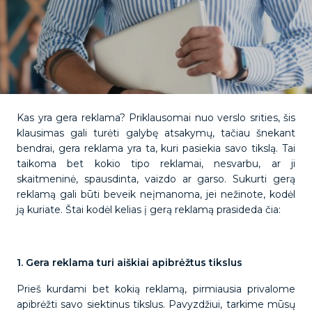
Kas yra gera reklama? Priklausomai nuo verslo srities, šis
klausimas gali turėti galybę atsakymų, tačiau šnekant
bendrai, gera reklama yra ta, kuri pasiekia savo tikslą. Tai
taikoma bet kokio tipo reklamai, nesvarbu, ar ji
skaitmeninė, spausdinta, vaizdo ar garso. Sukurti gerą
reklamą gali būti beveik neįmanoma, jei nežinote, kodėl
ją kuriate. Štai kodėl kelias į gerą reklamą prasideda čia:
1. Gera reklama turi aiškiai apibrėžtus tikslus
Prieš kurdami bet kokią reklamą, pirmiausia privalome
apibrėžti savo siektinus tikslus. Pavyzdžiui, tarkime mūsų