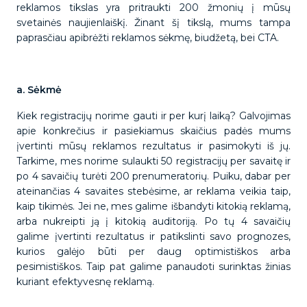
reklamos tikslas yra pritraukti 200 žmonių į mūsų
svetainės naujienlaiškį. Žinant šį tikslą, mums tampa
paprasčiau apibrėžti reklamos sėkmę, biudžetą, bei CTA.
a. Sėkmė
Kiek registracijų norime gauti ir per kurį laiką? Galvojimas
apie konkrečius ir pasiekiamus skaičius padės mums
įvertinti mūsų reklamos rezultatus ir pasimokyti iš jų.
Tarkime, mes norime sulaukti 50 registracijų per savaitę ir
po 4 savaičių turėti 200 prenumeratorių. Puiku, dabar per
ateinančias 4 savaites stebėsime, ar reklama veikia taip,
kaip tikimės. Jei ne, mes galime išbandyti kitokią reklamą,
arba nukreipti ją į kitokią auditoriją. Po tų 4 savaičių
galime įvertinti rezultatus ir patikslinti savo prognozes,
kurios galėjo būti per daug optimistiškos arba
pesimistiškos. Taip pat galime panaudoti surinktas žinias
kuriant efektyvesnę reklamą.