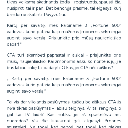
tikras veiksmą skatinantis žodis - registruotis, spausti čia,
nusipirkti tai ir pan. Bet bendrąja prasme, tai elgesys, kurį
bandome skatinti. Pavyzdžiui:
Kartą per savaitę, mes kalbiname 3 „Fortune 500“
vadovus, kurie pataria kaip mažoms įmonėms sėkmingai
auginti savo verslą. Prisijunkite prie mūsų naujienlaiškio
dabar! “
CTA turi skambėti paprastai ir aiškiai - prisijunkite prie
mūsų naujienlaiškio. Kai žmonėms aišku ko norite iš jų, jie
bus labiau linkę tai padaryti. O kas, jei CTA nėra aiškus?
„ Kartą per savaitę, mes kalbiname 3 „Fortune 500“
vadovus, kurie pataria kaip mažoms įmonėms sėkmingai
auginti savo verslą.“
Tai vis dar viliojantis pasiūlymas, tačiau be aiškaus CTA jis
nėra tikras pasiūlymas – labiau teiginys. Ar tai renginys, o
gal tai TV laida? Kas nutiks, jei aš spustelėsiu ant
nuorodos? Visi šie klausimai gali atgrasyti žmones
spustelėti. Ne todėl, kad nenori, bet todėl, kad niekas