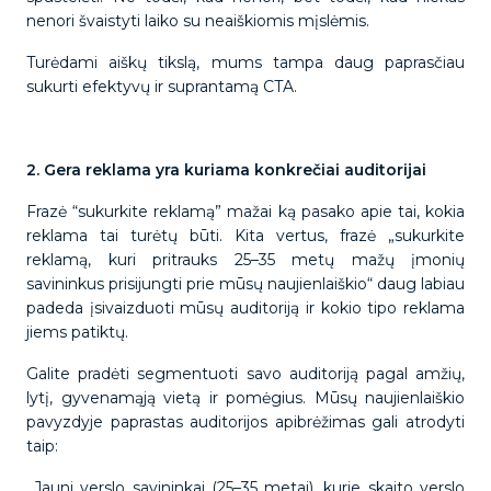
nenori švaistyti laiko su neaiškiomis mįslėmis.
Turėdami aiškų tikslą, mums tampa daug paprasčiau
sukurti efektyvų ir suprantamą CTA.
2. Gera reklama yra kuriama konkrečiai auditorijai
Frazė “sukurkite reklamą” mažai ką pasako apie tai, kokia
reklama tai turėtų būti. Kita vertus, frazė „sukurkite
reklamą, kuri pritrauks 25–35 metų mažų įmonių
savininkus prisijungti prie mūsų naujienlaiškio“ daug labiau
padeda įsivaizduoti mūsų auditoriją ir kokio tipo reklama
jiems patiktų.
Galite pradėti segmentuoti savo auditoriją pagal amžių,
lytį, gyvenamąją vietą ir pomėgius. Mūsų naujienlaiškio
pavyzdyje paprastas auditorijos apibrėžimas gali atrodyti
taip:
„Jauni verslo savininkai (25–35 metai), kurie skaito verslo