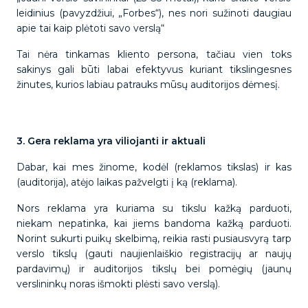
leidinius (pavyzdžiui, „Forbes“), nes nori sužinoti daugiau
apie tai kaip plėtoti savo verslą“
Tai nėra tinkamas kliento persona, tačiau vien toks
sakinys gali būti labai efektyvus kuriant tikslingesnes
žinutes, kurios labiau patrauks mūsų auditorijos dėmesį.
3. Gera reklama yra viliojanti ir aktuali
Dabar, kai mes žinome, kodėl (reklamos tikslas) ir kas
(auditorija), atėjo laikas pažvelgti į ką (reklama).
Nors reklama yra kuriama su tikslu kažką parduoti,
niekam nepatinka, kai jiems bandoma kažką parduoti.
Norint sukurti puikų skelbimą, reikia rasti pusiausvyrą tarp
verslo tikslų (gauti naujienlaiškio registracijų ar naujų
pardavimų) ir auditorijos tikslų bei pomėgių (jaunų
verslininkų noras išmokti plėsti savo verslą).