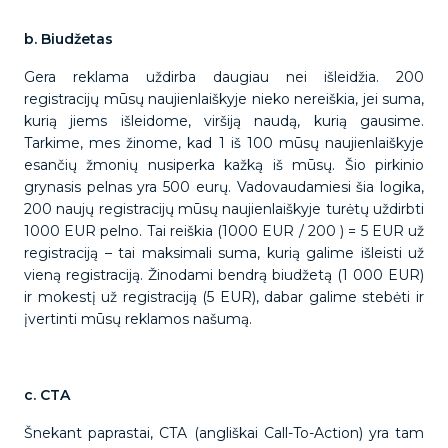
b. Biudžetas
Gera reklama uždirba daugiau nei išleidžia. 200
registracijų mūsų naujienlaiškyje nieko nereiškia, jei suma,
kurią jiems išleidome, viršiją naudą, kurią gausime.
Tarkime, mes žinome, kad 1 iš 100 mūsų naujienlaiškyje
esančių žmonių nusiperka kažką iš mūsų. Šio pirkinio
grynasis pelnas yra 500 eurų. Vadovaudamiesi šia logika,
200 naujų registracijų mūsų naujienlaiškyje turėtų uždirbti
1000 EUR pelno. Tai reiškia (1000 EUR / 200 ) = 5 EUR už
registraciją – tai maksimali suma, kurią galime išleisti už
vieną registraciją. Žinodami bendrą biudžetą (1 000 EUR)
ir mokestį už registraciją (5 EUR), dabar galime stebėti ir
įvertinti mūsų reklamos našumą.
c. CTA
Šnekant paprastai, CTA (angliškai Call-To-Action) yra tam