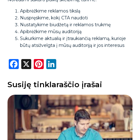
Apibrėžkime reklamos tikslą
Nuspręskime, kokį CTA naudoti
Nustatykime biudžetą ir reklamos trukmę
Apibrėžkime mūsų auditoriją
Sukurkime aktualią ir įtraukiančią reklamą, kurioje
būtų atsižvelgta į mūsų auditoriją ir jos interesus
Facebook
X
Pinterest
LinkedIn
Susiję tinklaraščio įrašai