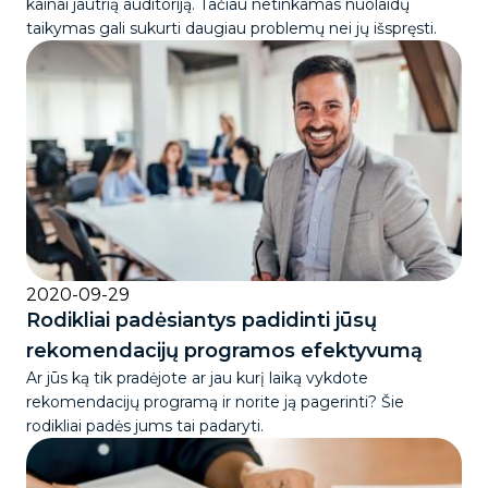
kainai jautrią auditoriją. Tačiau netinkamas nuolaidų
taikymas gali sukurti daugiau problemų nei jų išspręsti.
2020-09-29
Rodikliai padėsiantys padidinti jūsų
rekomendacijų programos efektyvumą
Ar jūs ką tik pradėjote ar jau kurį laiką vykdote
rekomendacijų programą ir norite ją pagerinti? Šie
rodikliai padės jums tai padaryti.