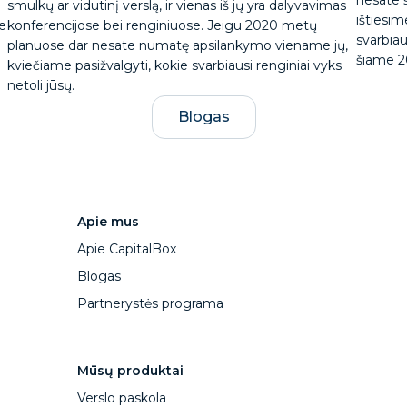
smulkų ar vidutinį verslą, ir vienas iš jų yra dalyvavimas
ištiesim
ie
konferencijose bei renginiuose. Jeigu 2020 metų
svarbia
planuose dar nesate numatę apsilankymo viename jų,
šiame 2
kviečiame pasižvalgyti, kokie svarbiausi renginiai vyks
netoli jūsų.
Blogas
Apie mus
Apie CapitalBox
Blogas
Partnerystės programa
Mūsų produktai
Verslo paskola