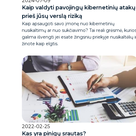
2024-07-09
Kaip valdyti pavojingų kibernetinių atakų
prieš jūsų verslą riziką
Kaip apsaugoti savo įmonę nuo kibernetinių
nusikaltimų ar nuo sukčiavimo? Tai reali grėsmė, kurio
galima išvengti jei esate žingsniu priekyje nusikaltėlių i
žinote kaip elgtis.
2022-02-25
Kas yra pinigų srautas?