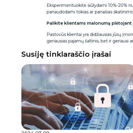
Eksperimentuokite siūlydami 10%-20% nuola
panaudodami tokias ar panašias skatinimo p
Palikite klientams malonumą plėtojant 
Pastovūs klientai yra didžiausias jūsų įmon
geriausias pajamų šaltinis, bet ir geriausi
Susiję tinklaraščio įrašai