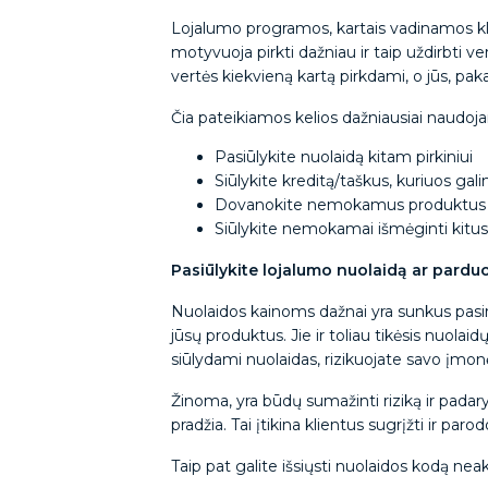
Lojalumo programos, kartais vadinamos kl
motyvuoja pirkti dažniau ir taip uždirbti v
vertės kiekvieną kartą pirkdami, o jūs, pa
Čia pateikiamos kelios dažniausiai naudoj
Pasiūlykite nuolaidą kitam pirkiniui
Siūlykite kreditą/taškus, kuriuos ga
Dovanokite nemokamus produktus u
Siūlykite nemokamai išmėginti kitu
Pasiūlykite lojalumo nuolaidą ar pardu
Nuolaidos kainoms dažnai yra sunkus pasir
jūsų produktus. Jie ir toliau tikėsis nuola
siūlydami nuolaidas, rizikuojate savo įmon
Žinoma, yra būdų sumažinti riziką ir padaryt
pradžia. Tai įtikina klientus sugrįžti ir paro
Taip pat galite išsiųsti nuolaidos kodą ne