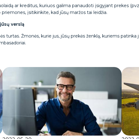
idą ar kreditus, kuriuos galima panaudoti įsigyjant prekes (pvz. 
riemones, įsitikinkite, kad jūsų maržos tai leidžia.
jūsų verslą
ės turtas. Žmonės, kurie jus, jūsų prekės ženklą, kuriems patinka 
 ambasadoriai.