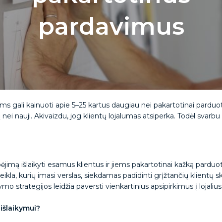
pardavimus
jums gali kainuoti apie 5–25 kartus daugiau nei pakartotinai pardu
nei nauji. Akivaizdu, jog klientų lojalumas atsiperka. Todėl svarbu 
imą išlaikyti esamus klientus ir jiems pakartotinai kažką parduoti
eikla, kurių imasi verslas, siekdamas padidinti grįžtančių klientų s
mo strategijos leidžia paversti vienkartinius apsipirkimus į lojalius
 išlaikymui?