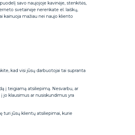
 puodelį savo naujojoje kavinėje, stenkitės,
terneto svetainėje nerenkate el. laiškų,
iai kainuoja mažiau nei naujo kliento
kite, kad visi jūsų darbuotojai tai supranta
ą į teigiamą atsiliepimą. Nesvarbu, ar
kad į jo klausimus ar nusiskundimus yra
turi jūsų klientų atsiliepimai, kurie