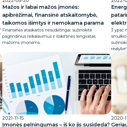
2022-05-20
2022-0
Mažos ir labai mažos įmonės:
Energ
apibrėžimai, finansinė atskaitomybė,
patari
taikomos išimtys ir nemokama parama
elekt
s
Finansinės ataskaitos nesudėtingai: sužinokite
3 ypač n
r
pagrindinius reikalavimus ir išskirtines lengvatas
smulkios
mažoms įmonėms.
sužinoki
realybe!
2021-11-15
2020-1
Įmonės pelningumas – iš ko jis susideda?
Geria