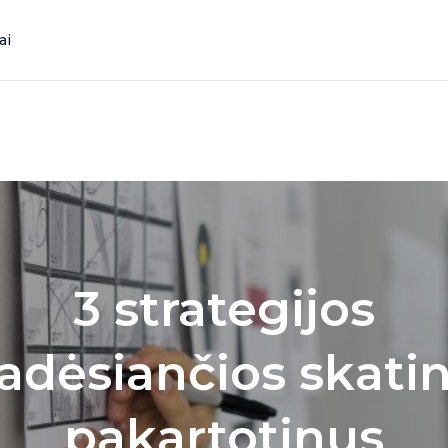
ai
3 strategijos
adėsiančios skatin
pakartotinus