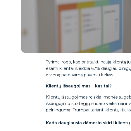
Tyrimai rodo, kad pritraukti naują klientą 
esami klientai išleidžia 67% daugiau pinigų 
ir vieną pardavimą paversti keliais.
Klientų išsaugojimas – kas tai?
Klientų išsaugojimas reiškia įmonės sugebėj
išsaugojimo strategiją sudaro veiksmai ir v
pelningumą. Trumpai tariant, klientų išlaiky
Kada daugiausia dėmesio skirti klientų