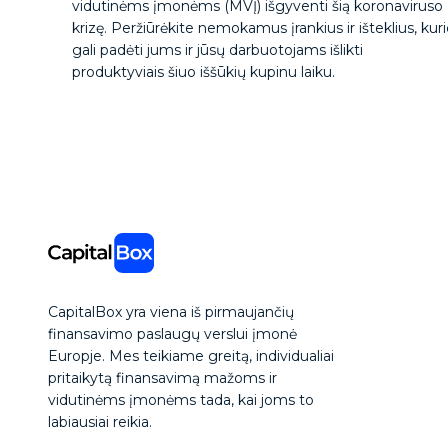
vidutinėms įmonėms (MVĮ) išgyventi šią koronaviruso
krizę. Peržiūrėkite nemokamus įrankius ir išteklius, kur
gali padėti jums ir jūsų darbuotojams išlikti
produktyviais šiuo iššūkių kupinu laiku.
CapitalBox yra viena iš pirmaujančių
finansavimo paslaugų verslui įmonė
Europje. Mes teikiame greitą, individualiai
pritaikytą finansavimą mažoms ir
vidutinėms įmonėms tada, kai joms to
labiausiai reikia.