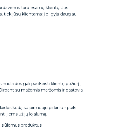
ardavimus tarp esamų klientų. Jos
, tiek jūsų klientams: jie įgyja daugiau
olaidos gali pasikeisti klientų požiūrį į
s. Dirbant su mažomis maržomis ir pastoviai
laidos kodą su pirmuoju pirkiniu - puiki
inti jiems už jų lojalumą.
sų siūlomus produktus.