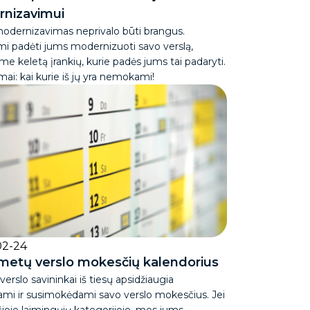
nizavimui
modernizavimas neprivalo būti brangus.
i padėti jums modernizuoti savo verslą,
me keletą įrankių, kurie padės jums tai padaryti.
ai: kai kurie iš jų yra nemokami!
02-24
metų verslo mokesčių kalendorius
 verslo savininkai iš tiesų apsidžiaugia
ami ir susimokėdami savo verslo mokesčius. Jei
ioje laimingųjų kategorijoje, mes jums