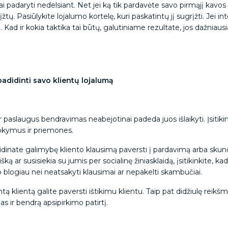
tai padaryti nedelsiant. Net jei ką tik pardavėte savo pirmąjį kavos
tų. Pasiūlykite lojalumo kortelę, kuri paskatintų jį sugrįžti. Jei in
 Kad ir kokia taktika tai būtų, galutiniame rezultate, jos dažniaus
 padidinti savo klientų lojalumą
 paslaugus bendravimas neabejotinai padeda juos išlaikyti. Įsitikin
mokymus ir priemones.
dinate galimybę kliento klausimą paversti į pardavimą arba skund
aišką ar susisiekia su jumis per socialinę žiniasklaidą, įsitikinkite, 
eko blogiau nei neatsakyti klausimai ar nepakelti skambučiai.
klientą galite paversti ištikimu klientu. Taip pat didžiulę reikšmę 
s ir bendrą apsipirkimo patirtį.