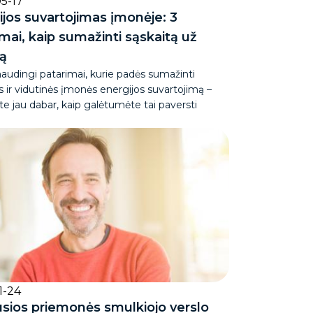
5-17
ijos suvartojimas įmonėje: 3
mai, kaip sumažinti sąskaitą už
rą
audingi patarimai, kurie padės sumažinti
 ir vidutinės įmonės energijos suvartojimą –
te jau dabar, kaip galėtumėte tai paversti
1-24
usios priemonės smulkiojo verslo