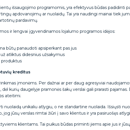
ientų išsaugojimo programomis, yra efektyvus būdas padidinti p
ertingų apdovanojimų ar nuolaidų. Tai yra naudingi mainai tiek jums
kartotinų pardavimų.
amos ir lengvai įgyvendinamos lojalumo programos idėjos:
lima būtų panaudoti apsiperkant pas jus
ž atliktus didesnius užsakymus
s produktus
otuvių kreditus
inkimas įmonėms. Per dažnai ar per daug agresyviai naudojamos nu
idų, dėl kurių daugelyje pramonės šakų verslai gali prarasti pajama
ės ateitimi.
i nuolaidą unikaliu atlygiu, o ne standartine nuolaida. Išsiųsti nuo
do, jog jūsų verslas rimtai žiūri į savo klientus ir yra pasiruošęs atlyg
aktyviems klientams. Tai puikus būdas priminti jiems apie jus ir jū