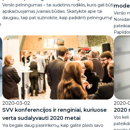
Verslo pelningumas – tai sudėtinis rodiklis, kuris gali būti
moder
apskaičiuojamas įvairiais būdais. Skaitykite apie tai
Verslo 
daugiau, taip pat sužinokite, kaip padidinti pelningumą!
Norėdam
s
pateikia
Papildom
2020-03-02
2020-
SVV konferencijos ir renginiai, kuriuose
2020 
Vos keli
verta sudalyvauti 2020 metai
pateikd
Yra begalė daug pasirinkimų, kaip galite plėsti savo
nesate š