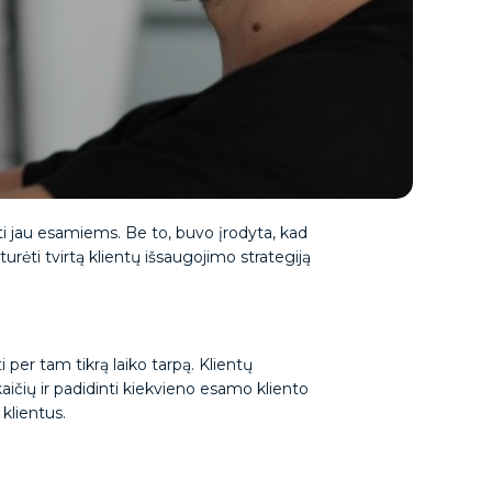
oti jau esamiems. Be to, buvo įrodyta, kad
turėti tvirtą klientų išsaugojimo strategiją
 per tam tikrą laiko tarpą. Klientų
kaičių ir padidinti kiekvieno esamo kliento
 klientus.