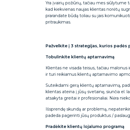
Yra įvairių požiūrių, tačiau mes siūlytume 
kad kiekvienas naujas klientas norėtų sugrįž
prarandate būdą toliau su jais komunikuoti.
pritraukimas.
Pažvelkite į 3 strategijas, kurios padės
Tobulinkite klientų aptarnavimą
Klientas ne visada teisus, tačiau malonus ir
ir turi reikiamus klientų aptarnavimo ap
Suteikdami gerą klientų aptarnavimą, padi
klientas ateina į jūsų svetainę, siunčia el. l
atsakyta greitai ir profesionaliai. Nėra ni
Išsprendę skundą ar problemą, nepatenkintą 
padeda pagerinti jūsų produktus / paslauga
Pradėkite klientų lojalumo programą