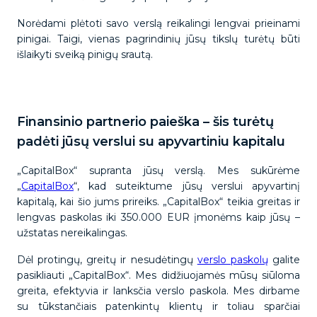
Norėdami plėtoti savo verslą reikalingi lengvai prieinami
pinigai. Taigi, vienas pagrindinių jūsų tikslų turėtų būti
išlaikyti sveiką pinigų srautą.
Finansinio partnerio paieška – šis turėtų
padėti jūsų verslui su apyvartiniu kapitalu
„CapitalBox“ supranta jūsų verslą. Mes sukūrėme
„
CapitalBox
“, kad suteiktume jūsų verslui apyvartinį
kapitalą, kai šio jums prireiks. „CapitalBox“ teikia greitas ir
lengvas paskolas iki 350.000 EUR įmonėms kaip jūsų –
užstatas nereikalingas.
Dėl protingų, greitų ir nesudėtingų
verslo paskolų
galite
pasikliauti „CapitalBox“. Mes didžiuojamės mūsų siūloma
greita, efektyvia ir lanksčia verslo paskola. Mes dirbame
su tūkstančiais patenkintų klientų ir toliau sparčiai