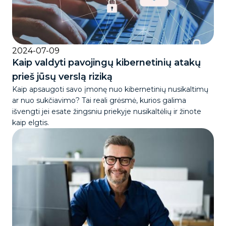
2024-07-09
Kaip valdyti pavojingų kibernetinių atakų
prieš jūsų verslą riziką
Kaip apsaugoti savo įmonę nuo kibernetinių nusikaltimų
ar nuo sukčiavimo? Tai reali grėsmė, kurios galima
išvengti jei esate žingsniu priekyje nusikaltėlių ir žinote
kaip elgtis.