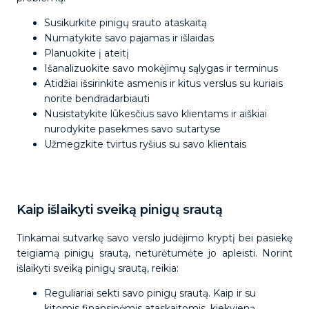
Susikurkite pinigų srauto ataskaitą
Numatykite savo pajamas ir išlaidas
Planuokite į ateitį
Išanalizuokite savo mokėjimų sąlygas ir terminus
Atidžiai išsirinkite asmenis ir kitus verslus su kuriais
norite bendradarbiauti
Nusistatykite lūkesčius savo klientams ir aiškiai
nurodykite pasekmes savo sutartyse
Užmegzkite tvirtus ryšius su savo klientais
Kaip išlaikyti sveiką pinigų srautą
Tinkamai sutvarkę savo verslo judėjimo kryptį bei pasiekę
teigiamą pinigų srautą, neturėtumėte jo apleisti. Norint
išlaikyti sveiką pinigų srautą, reikia:
Reguliariai sekti savo pinigų srautą. Kaip ir su
kitomis finansinėmis ataskaitomis, kiekvieną