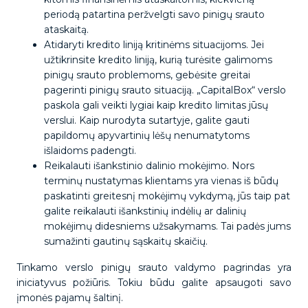
periodą patartina peržvelgti savo pinigų srauto
ataskaitą.
Atidaryti kredito liniją kritinėms situacijoms. Jei
užtikrinsite kredito liniją, kurią turėsite galimoms
pinigų srauto problemoms, gebėsite greitai
pagerinti pinigų srauto situaciją. „CapitalBox“ verslo
paskola gali veikti lygiai kaip kredito limitas jūsų
verslui. Kaip nurodyta sutartyje, galite gauti
papildomų apyvartinių lėšų nenumatytoms
išlaidoms padengti.
Reikalauti išankstinio dalinio mokėjimo. Nors
terminų nustatymas klientams yra vienas iš būdų
paskatinti greitesnį mokėjimų vykdymą, jūs taip pat
galite reikalauti išankstinių indėlių ar dalinių
mokėjimų didesniems užsakymams. Tai padės jums
sumažinti gautinų sąskaitų skaičių.
Tinkamo verslo pinigų srauto valdymo pagrindas yra
iniciatyvus požiūris. Tokiu būdu galite apsaugoti savo
įmonės pajamų šaltinį.