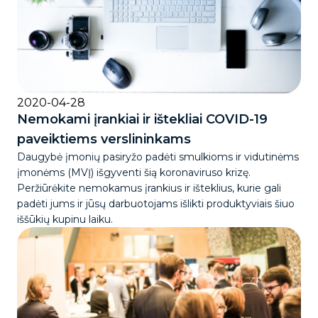
2020-04-28
Nemokami įrankiai ir ištekliai COVID-19
paveiktiems verslininkams
Daugybė įmonių pasiryžo padėti smulkioms ir vidutinėms
įmonėms (MVĮ) išgyventi šią koronaviruso krizę.
Peržiūrėkite nemokamus įrankius ir išteklius, kurie gali
padėti jums ir jūsų darbuotojams išlikti produktyviais šiuo
iššūkių kupinu laiku.