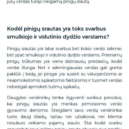
jūsų verslas turėjo neigiamą pinigų srautą.
Kodėl pinigų srautas yra toks svarbus
smulkiojo ir vidutinio dydžio verslams?
Pinigų srautas yra labai svarbus bet kokio verslo sėkmei,
bet ypač smulkiojo ir vidutinio dydžio verslams. Prieinamų
pinigų trūkumas yra viena dažniausių priežasčių, kodėl
verslai žlunga. Net ir sėkmingiausias verslas gali greitai
pakliūti į bėdą, jei pinigai yra susieti su vėluojančiomis ar
neapmokėtomis sąskaitomis faktūromis ir tuomet verslas
nebeišgali apmokėti turimų sąskaitų.
Daugybei verslininkų tenka išgyventi sunkius periodus,
kai pinigų srautas yra menkas pirmosiomis verslo
gyvavimo dienomis. Steigdami savo verslą verslininkai
turės daug išlaidų, tačiau nei užsakovai, nei klientai
nesukurs reikiamo pajamų srauto. Štai kodėl svarbu