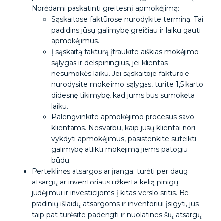
Norėdami paskatinti greitesnį apmokėjimą:
Sąskaitose faktūrose nurodykite terminą. Tai
padidins jūsų galimybę greičiau ir laiku gauti
apmokėjimus.
Į sąskaitą faktūrą įtraukite aiškias mokėjimo
sąlygas ir delspiningius, jei klientas
nesumokės laiku. Jei sąskaitoje faktūroje
nurodysite mokėjimo sąlygas, turite 1,5 karto
didesnę tikimybę, kad jums bus sumokėta
laiku.
Palengvinkite apmokėjimo procesus savo
klientams. Nesvarbu, kaip jūsų klientai nori
vykdyti apmokėjimus, pasistenkite suteikti
galimybę atlikti mokėjimą jiems patogiu
būdu.
Perteklinės atsargos ar įranga: turėti per daug
atsargų ar inventoriaus užkerta kelią pinigų
judėjimui ir investicijoms į kitas verslo sritis. Be
pradinių išlaidų atsargoms ir inventoriui įsigyti, jūs
taip pat turėsite padengti ir nuolatines šių atsargų