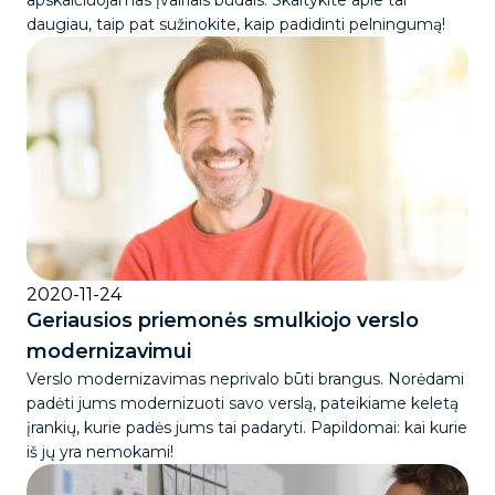
apskaičiuojamas įvairiais būdais. Skaitykite apie tai
daugiau, taip pat sužinokite, kaip padidinti pelningumą!
2020-11-24
Geriausios priemonės smulkiojo verslo
modernizavimui
Verslo modernizavimas neprivalo būti brangus. Norėdami
padėti jums modernizuoti savo verslą, pateikiame keletą
įrankių, kurie padės jums tai padaryti. Papildomai: kai kurie
iš jų yra nemokami!