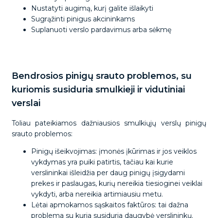
Nustatyti augimą, kurį galite išlaikyti
Sugrąžinti pinigus akcininkams
Suplanuoti verslo pardavimus arba sėkmę
Bendrosios pinigų srauto problemos, su
kuriomis susiduria smulkieji ir vidutiniai
verslai
Toliau pateikiamos dažniausios smulkiųjų verslų pinigų
srauto problemos:
Pinigų išeikvojimas: įmonės įkūrimas ir jos veiklos
vykdymas yra puiki patirtis, tačiau kai kurie
verslininkai išleidžia per daug pinigų įsigydami
prekes ir paslaugas, kurių nereikia tiesioginei veiklai
vykdyti, arba nereikia artimiausiu metu.
Lėtai apmokamos sąskaitos faktūros: tai dažna
problema su kuria susiduria daugybė verslininkų.