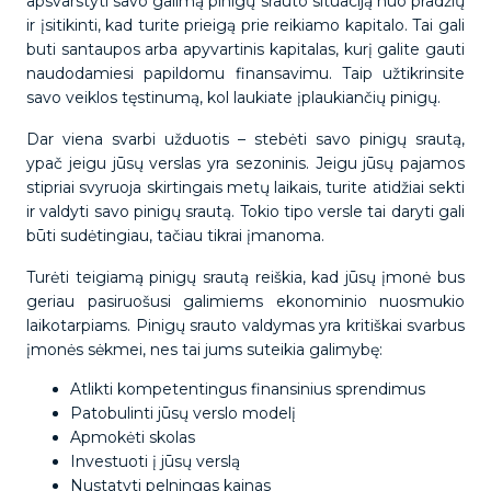
apsvarstyti savo galimą pinigų srauto situaciją nuo pradžių
ir įsitikinti, kad turite prieigą prie reikiamo kapitalo. Tai gali
buti santaupos arba apyvartinis kapitalas, kurį galite gauti
naudodamiesi papildomu finansavimu. Taip užtikrinsite
savo veiklos tęstinumą, kol laukiate įplaukiančių pinigų.
Dar viena svarbi užduotis – stebėti savo pinigų srautą,
ypač jeigu jūsų verslas yra sezoninis. Jeigu jūsų pajamos
stipriai svyruoja skirtingais metų laikais, turite atidžiai sekti
ir valdyti savo pinigų srautą. Tokio tipo versle tai daryti gali
būti sudėtingiau, tačiau tikrai įmanoma.
Turėti teigiamą pinigų srautą reiškia, kad jūsų įmonė bus
geriau pasiruošusi galimiems ekonominio nuosmukio
laikotarpiams. Pinigų srauto valdymas yra kritiškai svarbus
įmonės sėkmei, nes tai jums suteikia galimybę:
Atlikti kompetentingus finansinius sprendimus
Patobulinti jūsų verslo modelį
Apmokėti skolas
Investuoti į jūsų verslą
Nustatyti pelningas kainas