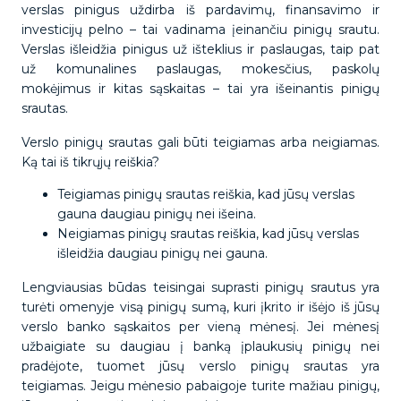
verslas pinigus uždirba iš pardavimų, finansavimo ir
investicijų pelno – tai vadinama įeinančiu pinigų srautu.
Verslas išleidžia pinigus už išteklius ir paslaugas, taip pat
už komunalines paslaugas, mokesčius, paskolų
mokėjimus ir kitas sąskaitas – tai yra išeinantis pinigų
srautas.
Verslo pinigų srautas gali būti teigiamas arba neigiamas.
Ką tai iš tikrųjų reiškia?
Teigiamas pinigų srautas reiškia, kad jūsų verslas
gauna daugiau pinigų nei išeina.
Neigiamas pinigų srautas reiškia, kad jūsų verslas
išleidžia daugiau pinigų nei gauna.
Lengviausias būdas teisingai suprasti pinigų srautus yra
turėti omenyje visą pinigų sumą, kuri įkrito ir išėjo iš jūsų
verslo banko sąskaitos per vieną mėnesį. Jei mėnesį
užbaigiate su daugiau į banką įplaukusių pinigų nei
pradėjote, tuomet jūsų verslo pinigų srautas yra
teigiamas. Jeigu mėnesio pabaigoje turite mažiau pinigų,