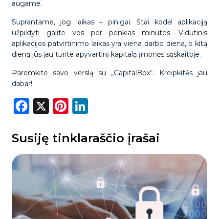
augame.
Suprantame, jog laikas – pinigai. Štai kodėl aplikaciją
užpildyti galite vos per penkias minutes. Vidutinis
aplikacijos patvirtinimo laikas yra viena darbo diena, o kitą
dieną jūs jau turite apyvartinį kapitalą įmonės sąskaitoje.
Paremkite savo verslą su „CapitalBox“. Kreipkitės jau
dabar!
Facebook
X
Pinterest
LinkedIn
Susiję tinklaraščio įrašai