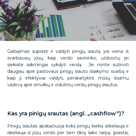
Gebėjimas suprasti ir valdyti pinigų srautą yra viena iš
svarbiausių jūsų, kaip verslo savininko, užduočių jei
siekiate sėkmingai vykdyti verslą. Jei norite sužinoti
daugiau apie pastovaus pinigų srauto išlaikymo svarbą ir
kaip jį efektyviai valdyti, perskaitykite mūsų išsamų
vadovą apie smulkių ir vidutinių verslų pinigų srautus.
Kas yra pinigų srautas (angl. „cashflow“)?
Pinigų srautas apskaičiuoja koks pinigų kiekis atkeliauja ir
iškeliauja iš jūsų verslo per tam tikrą laiko tarpą. Įprastai,