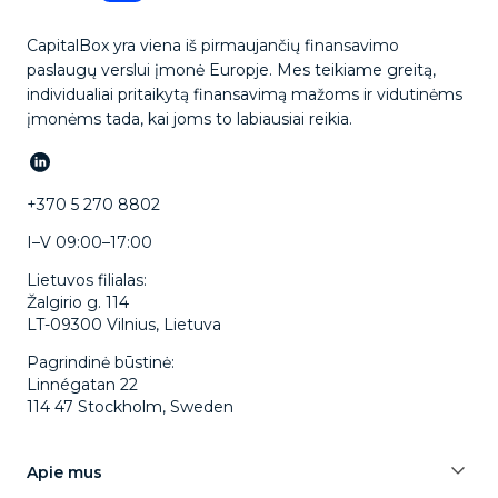
CapitalBox yra viena iš pirmaujančių finansavimo
paslaugų verslui įmonė Europje. Mes teikiame greitą,
individualiai pritaikytą finansavimą mažoms ir vidutinėms
įmonėms tada, kai joms to labiausiai reikia.
+370 5 270 8802
I–V 09:00–17:00
Lietuvos filialas:
Žalgirio g. 114
LT-09300 Vilnius, Lietuva
Pagrindinė būstinė:
Linnégatan 22
114 47 Stockholm, Sweden
Apie mus