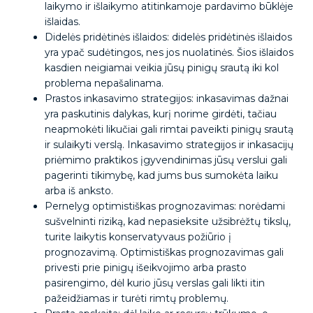
laikymo ir išlaikymo atitinkamoje pardavimo būklėje
išlaidas.
Didelės pridėtinės išlaidos: didelės pridėtinės išlaidos
yra ypač sudėtingos, nes jos nuolatinės. Šios išlaidos
kasdien neigiamai veikia jūsų pinigų srautą iki kol
problema nepašalinama.
Prastos inkasavimo strategijos: inkasavimas dažnai
yra paskutinis dalykas, kurį norime girdėti, tačiau
neapmokėti likučiai gali rimtai paveikti pinigų srautą
ir sulaikyti verslą. Inkasavimo strategijos ir inkasacijų
priėmimo praktikos įgyvendinimas jūsų verslui gali
pagerinti tikimybę, kad jums bus sumokėta laiku
arba iš anksto.
Pernelyg optimistiškas prognozavimas: norėdami
sušvelninti riziką, kad nepasieksite užsibrėžtų tikslų,
turite laikytis konservatyvaus požiūrio į
prognozavimą. Optimistiškas prognozavimas gali
privesti prie pinigų išeikvojimo arba prasto
pasirengimo, dėl kurio jūsų verslas gali likti itin
pažeidžiamas ir turėti rimtų problemų.