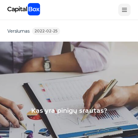
Skip
to
main
content
Verslumas
2022-02-25
Kas yra pinigų srautas?