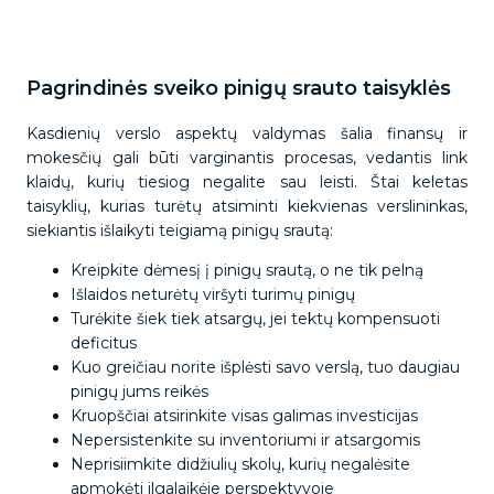
Pagrindinės sveiko pinigų srauto taisyklės
Kasdienių verslo aspektų valdymas šalia finansų ir
mokesčių gali būti varginantis procesas, vedantis link
klaidų, kurių tiesiog negalite sau leisti. Štai keletas
taisyklių, kurias turėtų atsiminti kiekvienas verslininkas,
siekiantis išlaikyti teigiamą pinigų srautą:
Kreipkite dėmesį į pinigų srautą, o ne tik pelną
Išlaidos neturėtų viršyti turimų pinigų
Turėkite šiek tiek atsargų, jei tektų kompensuoti
deficitus
Kuo greičiau norite išplėsti savo verslą, tuo daugiau
pinigų jums reikės
Kruopščiai atsirinkite visas galimas investicijas
Nepersistenkite su inventoriumi ir atsargomis
Neprisiimkite didžiulių skolų, kurių negalėsite
apmokėti ilgalaikėje perspektyvoje