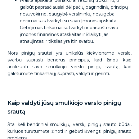
Prasta apskaita: dėl laiko ar resursų trūkumo, o
galbūt paprasčiausiai dėl pačių pagrindinių principų
nesuvokimo, daugybė verslininkų nesugeba
deramai susitvarkyti su savo įmonės apskaita.
Gebėjimas tinkamai sutvarkyti ir paruošti savo
įmonės finansinės ataskaitas ir išlaikyti jas
atnaujintas ir tikslias yra itin svarbu.
Nors pinigų srautai yra unikalūs kiekviename versle,
svarbu suprasti bendrus principus, kad žinoti kaip
analizuoti savo smulkiojo verslo pinigų srautą, kad
galėtumėte tinkamai jį suprasti, valdyti ir gerinti.
Kaip valdyti jūsų smulkiojo verslo pinigų
srautą
Štai keli bendriniai smulkiųjų verslų pinigų srauto būdai,
kuriuos turėtumėte žinoti ir gebėti išvengti pinigų srauto
problemų: