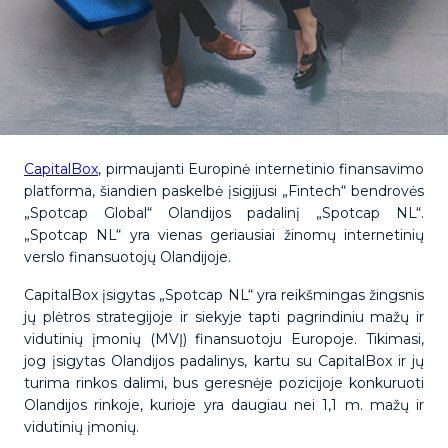
CapitalBox
, pirmaujanti Europinė internetinio finansavimo
platforma, šiandien paskelbė įsigijusi „Fintech“ bendrovės
„Spotcap Global“ Olandijos padalinį „Spotcap NL“.
„Spotcap NL“ yra vienas geriausiai žinomų internetinių
verslo finansuotojų Olandijoje.
CapitalBox įsigytas „Spotcap NL“ yra reikšmingas žingsnis
jų plėtros strategijoje ir siekyje tapti pagrindiniu mažų ir
vidutinių įmonių (MVĮ) finansuotoju Europoje. Tikimasi,
jog įsigytas Olandijos padalinys, kartu su CapitalBox ir jų
turima rinkos dalimi, bus geresnėje pozicijoje konkuruoti
Olandijos rinkoje, kurioje yra daugiau nei 1,1 m. mažų ir
vidutinių įmonių.