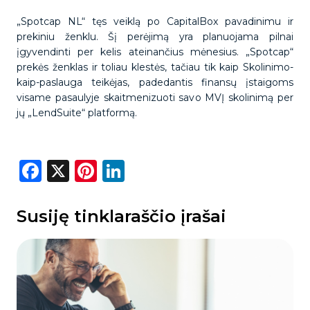
„Spotcap NL“ tęs veiklą po CapitalBox pavadinimu ir
prekiniu ženklu. Šį perėjimą yra planuojama pilnai
įgyvendinti per kelis ateinančius mėnesius. „Spotcap“
prekės ženklas ir toliau klestės, tačiau tik kaip Skolinimo-
kaip-paslauga teikėjas, padedantis finansų įstaigoms
visame pasaulyje skaitmenizuoti savo MVĮ skolinimą per
jų „LendSuite“ platformą.
Facebook
X
Pinterest
LinkedIn
Susiję tinklaraščio įrašai