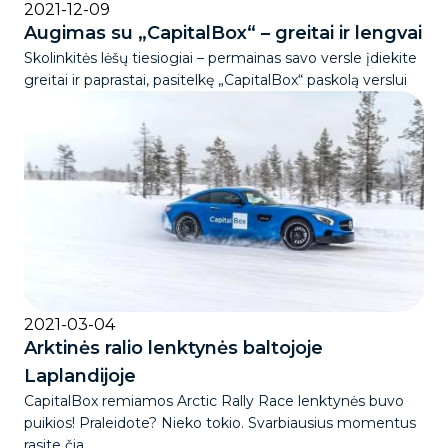
2021-12-09
Augimas su „CapitalBox“ – greitai ir lengvai
Skolinkitės lėšų tiesiogiai – permainas savo versle įdiekite
greitai ir paprastai, pasitelkę „CapitalBox“ paskolą verslui
2021-03-04
Arktinės ralio lenktynės baltojoje
Laplandijoje
CapitalBox remiamos Arctic Rally Race lenktynės buvo
puikios! Praleidote? Nieko tokio. Svarbiausius momentus
rasite čia.