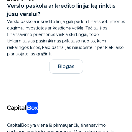
Verslo paskola ar kredito linija: ką rinktis
jūsų verslui?
Verslo paskola ir kredito linija gali padėti finansuoti įmonės
augimą, investicijas ar kasdienę veiklą. Tačiau šios
finansavimo priemonės veikia skirtingai, todėl
tinkamiausias pasirinkimas priklauso nuo to, kam
reikalingos lėšos, kaip dažnai jas naudosite ir per kiek laiko
planuojate jas grąžinti.
Blogas
CapitalBox yra viena iš pirmaujančių finansavimo
paslaugų verslui įmonė Europje. Mes teikiame greitą,