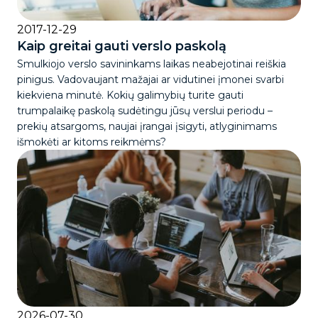
2017-12-29
Kaip greitai gauti verslo paskolą
Smulkiojo verslo savininkams laikas neabejotinai reiškia
pinigus. Vadovaujant mažajai ar vidutinei įmonei svarbi
kiekviena minutė. Kokių galimybių turite gauti
trumpalaikę paskolą sudėtingu jūsų verslui periodu –
prekių atsargoms, naujai įrangai įsigyti, atlyginimams
išmokėti ar kitoms reikmėms?
2026-07-30