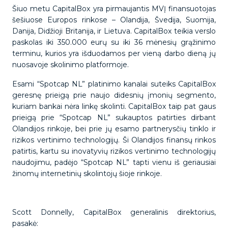
Šiuo metu CapitalBox yra pirmaujantis MVĮ finansuotojas
šešiuose Europos rinkose – Olandija, Švedija, Suomija,
Danija, Didžioji Britanija, ir Lietuva. CapitalBox teikia verslo
paskolas iki 350.000 eurų su iki 36 mėnesių grąžinimo
terminu, kurios yra išduodamos per vieną darbo dieną jų
nuosavoje skolinimo platformoje.
Esami “Spotcap NL” platinimo kanalai suteiks CapitalBox
geresnę prieigą prie naujo didesnių įmonių segmento,
kuriam bankai nėra linkę skolinti. CapitalBox taip pat gaus
prieigą prie “Spotcap NL” sukauptos patirties dirbant
Olandijos rinkoje, bei prie jų esamo partnerysčių tinklo ir
rizikos vertinimo technologijų. Ši Olandijos finansų rinkos
patirtis, kartu su inovatyvių rizikos vertinimo technologijų
naudojimu, padėjo “Spotcap NL” tapti vienu iš geriausiai
žinomų internetinių skolintojų šioje rinkoje.
Scott Donnelly, CapitalBox generalinis direktorius,
pasakė: