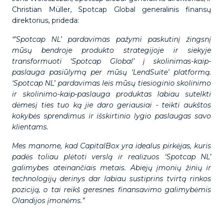
Christian Müller, Spotcap Global generalinis finansų
direktorius, prideda:
“’Spotcap NL’ pardavimas pažymi paskutinį žingsnį
mūsų bendroje produkto strategijoje ir siekyje
transformuoti ‘Spotcap Global’ į skolinimas-kaip-
paslauga pasiūlymą per mūsų ‘LendSuite’ platformą.
‘Spotcap NL’ pardavimas leis mūsų tiesioginio skolinimo
ir skolinimo-kaip-paslauga produktas labiau sutelkti
dėmesį ties tuo ką jie daro geriausiai - teikti aukštos
kokybės sprendimus ir išskirtinio lygio paslaugas savo
klientams.
Mes manome, kad CapitalBox yra idealus pirkėjas, kuris
padės toliau plėtoti verslą ir realizuos ‘Spotcap NL’
galimybes ateinančiais metais. Abiejų įmonių žinių ir
technologijų derinys dar labiau sustiprins tvirtą rinkos
poziciją, o tai reikš geresnes finansavimo galimybėmis
Olandijos įmonėms.”