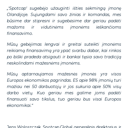
„‘Spotcap‘ sugebėjo užauginti išties sėkmingą įmonę
Olandijoje. Sujungdami savo žinias ir komandas, mes
būsime dar stipresni ir sugebėsime dar geriau padėti
mažoms ir vidutinėms įmonėms ieškančioms
finansavimo.
Mūsų gebėjimas lengvai ir greitai suteikti įmonėms
reikiamą finansavimą yra ypač svarbu dabar, kai rinkos
po biški pradeda atsigauti ir bankai tęsia savo tradiciją
neskolindami mažesnėms įmonėms.
Mūsų aptarnaujamos mažesnės įmonės yra visos
Europos ekonomikos pagrindas. ES apie 98% įmonių turi
mažiau nei 50 darbuotojų ir jos sukuria apie 50% visų
darbo vietų. Kuo geriau mes galime joms padėti
finansuoti savo tikslus, tuo geriau bus visai Europos
ekonomikai.“
Jens Woloszczak, Spotcap Global generalinis direktorius, ir