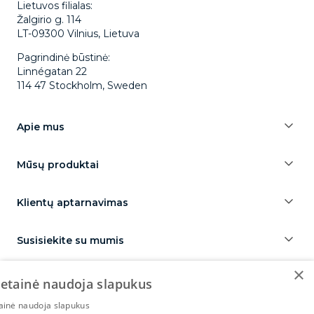
Lietuvos filialas:
Žalgirio g. 114
LT-09300 Vilnius, Lietuva
Pagrindinė būstinė:
Linnégatan 22
114 47 Stockholm, Sweden
Apie mus
Mūsų produktai
Klientų aptarnavimas
Susisiekite su mumis
×
vetainė naudoja slapukus
tainė naudoja slapukus
CapitalBox yrityslaina
Capitalbox företagslån
CapitalBox erhvervslån