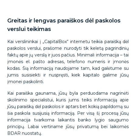
Greitas ir lengvas paraiškos dėl paskolos
verslui teikimas
Kai verslininkai į „CapitalBox“ internetu teikia paraišką dėl
paskolos verslui, prašome nurodyti tik keletą pagrindinių
faktų apie jų verslą ir juos pačius. Minimali informacija – tai
įmonės el. pašto adresas, telefono numeris ir įmonės
kodas. Šią informaciją naudojame tam, kad galėtume su
jumis susisiekti ir nuspręsti, kiek kapitalo galime jūsų
įmonei paskolinti.
Kai paraiška gaunama, jūsų byla perduodama nagrinėti
skolinimo specialistui, kuris jums teiks informaciją apie
jūsų paraišką dėl paskolos ir aptars bet kokią papildomą su
šia paskola susijusią informaciją. Per visą šį procesą jūsų
informacija tvarkoma laikantis banko lygio saugumo
principų. Labai vertiname jūsų privatumą bei laikomės
BDAR nuostatų.