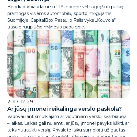
Bendradarbiaudami su FIA, norime vėl sugrąžinti puikią
pramogas visiems automobilių sporto mėgėjams
Suomijoje. CapitalBox Pasaulio Ralis vyks „Kouvola“
trasoje rugpjūčio mėnesio pabaigoje.
2017-12-29
Ar jūsų įmonei reikalinga verslo paskola?
Vadovaujant smulkiajam ar vidutiniam verslui svarbiausia
– laikas. Laikas gali nulemti, ar jūsų įmonei pavyks išlikti, ar
teks nutraukti verslą. Privalote laiku sumokėti už gautas
prekes ar paslaugas, išmokėti atlyginimus darbuotojams,