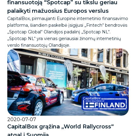
finansuotoją “Spotcap” su tikslu geriau
palaikyti mažuosius Europos verslus
CapitalBox, pirmaujanti Europinė internetinio finansavimo
platforma, šiandien paskelbė įsigijusi „Fintech“ bendrovės
„Spotcap Global“ Olandijos padalinį „Spotcap NL“.
„Spotcap NL“ yra vienas geriausiai žinomų internetinių
verslo finansuotojų Olandijoje.
2020-07-07
CapitalBox grąžina „World Rallycross“
atgal į Suomiją