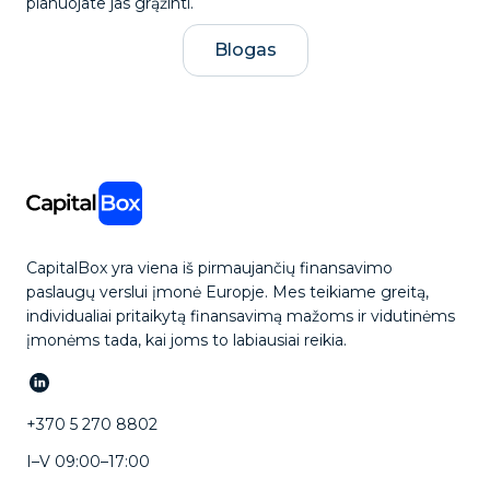
planuojate jas grąžinti.
Blogas
CapitalBox yra viena iš pirmaujančių finansavimo
paslaugų verslui įmonė Europje. Mes teikiame greitą,
individualiai pritaikytą finansavimą mažoms ir vidutinėms
įmonėms tada, kai joms to labiausiai reikia.
+370 5 270 8802
I–V 09:00–17:00