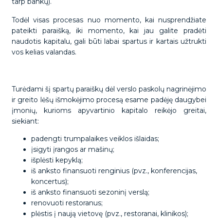
tarp bankų).
Todėl visas procesas nuo momento, kai nusprendžiate
pateikti paraišką, iki momento, kai jau galite pradėti
naudotis kapitalu, gali būti labai spartus ir kartais užtrukti
vos kelias valandas.
Turėdami šį spartų paraiškų dėl verslo paskolų nagrinėjimo
ir greito lėšų išmokėjimo procesą esame padėję daugybei
įmonių, kurioms apyvartinio kapitalo reikėjo greitai,
siekiant:
padengti trumpalaikes veiklos išlaidas;
įsigyti įrangos ar mašinų;
išplėsti kepyklą;
iš anksto finansuoti renginius (pvz., konferencijas,
koncertus);
iš anksto finansuoti sezoninį verslą;
renovuoti restoranus;
plėstis į naują vietovę (pvz., restoranai, klinikos);