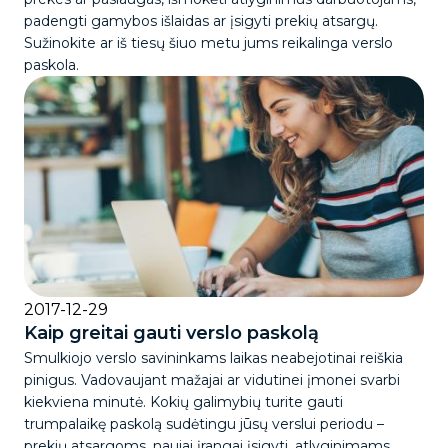
padengti gamybos išlaidas ar įsigyti prekių atsargų.
Sužinokite ar iš tiesų šiuo metu jums reikalinga verslo
paskola.
2017-12-29
Kaip greitai gauti verslo paskolą
Smulkiojo verslo savininkams laikas neabejotinai reiškia
pinigus. Vadovaujant mažajai ar vidutinei įmonei svarbi
kiekviena minutė. Kokių galimybių turite gauti
trumpalaikę paskolą sudėtingu jūsų verslui periodu –
prekių atsargoms, naujai įrangai įsigyti, atlyginimams