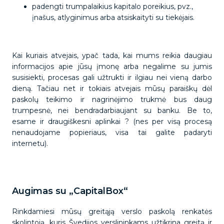
padengti trumpalaikius kapitalo poreikius, pvz.,
įnašus, atlyginimus arba atsiskaityti su tiekėjais.
Kai kuriais atvejais, ypač tada, kai mums reikia daugiau
informacijos apie jūsų įmonę arba negalime su jumis
susisiekti, procesas gali užtrukti ir ilgiau nei vieną darbo
dieną. Tačiau net ir tokiais atvejais mūsų paraiškų dėl
paskolų teikimo ir nagrinėjimo trukmė bus daug
trumpesnė, nei bendradarbiaujant su banku. Be to,
esame ir draugiškesni aplinkai ? (nes per visą procesą
nenaudojame popieriaus, visa tai galite padaryti
internetu).
Augimas su „CapitalBox“
Rinkdamiesi mūsų greitąją verslo paskolą renkatės
skolintoją, kuris Švedijos verslininkams užtikrina greitą ir