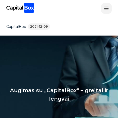
Skip
to
main
content
CapitalBox
2021-12-09
Augimas su „CapitalBox“ – greitai ir
lengvai