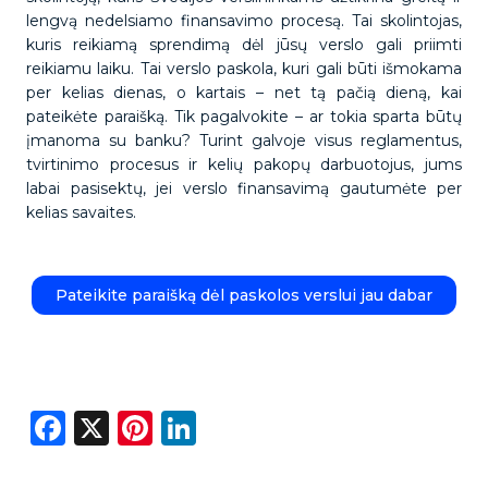
lengvą nedelsiamo finansavimo procesą. Tai skolintojas,
kuris reikiamą sprendimą dėl jūsų verslo gali priimti
reikiamu laiku. Tai verslo paskola, kuri gali būti išmokama
per kelias dienas, o kartais – net tą pačią dieną, kai
pateikėte paraišką. Tik pagalvokite – ar tokia sparta būtų
įmanoma su banku? Turint galvoje visus reglamentus,
tvirtinimo procesus ir kelių pakopų darbuotojus, jums
labai pasisektų, jei verslo finansavimą gautumėte per
kelias savaites.
Pateikite paraišką dėl paskolos verslui jau dabar
Facebook
X
Pinterest
LinkedIn