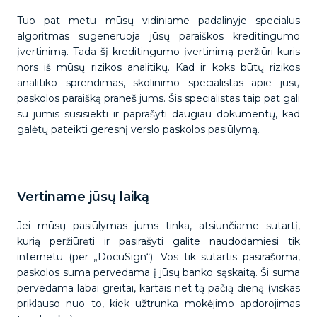
Tuo pat metu mūsų vidiniame padalinyje specialus
algoritmas sugeneruoja jūsų paraiškos kreditingumo
įvertinimą. Tada šį kreditingumo įvertinimą peržiūri kuris
nors iš mūsų rizikos analitikų. Kad ir koks būtų rizikos
analitiko sprendimas, skolinimo specialistas apie jūsų
paskolos paraišką praneš jums. Šis specialistas taip pat gali
su jumis susisiekti ir paprašyti daugiau dokumentų, kad
galėtų pateikti geresnį verslo paskolos pasiūlymą.
Vertiname jūsų laiką
Jei mūsų pasiūlymas jums tinka, atsiunčiame sutartį,
kurią peržiūrėti ir pasirašyti galite naudodamiesi tik
internetu (per „DocuSign“). Vos tik sutartis pasirašoma,
paskolos suma pervedama į jūsų banko sąskaitą. Ši suma
pervedama labai greitai, kartais net tą pačią dieną (viskas
priklauso nuo to, kiek užtrunka mokėjimo apdorojimas