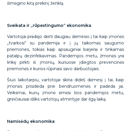
išmėgino kitą prekinį ženklą.
Sveikata ir „rūpestingumo“ ekonomika
Vartotojai pradėjo skirti daugiau dėmesio į tai kaip įmonės
„tvarkosi“ su pandemija ir į jų taikomas saugumo
priemones, tokias kaip apsauginiai barjerai ir tinkamas
patalpų dezinfekavimas. Pandemijos metu, žmonės yra
linkę pirkti iš įmonių, kuriuose įdiegtos prevencinės
priemonės ir kurios rūpinasi savo darbuotojais.
Šiuo laikotarpiu, vartotojai skiria didelį dėmesį į tai, kaip
įmonės prisideda prie bendruomenės ir padeda jai.
Veiksmai, kurių įmonė ėmėsi šios pandemijos metu,
greičiausiai išliks vartotojų atmintyje dar ilgą laiką.
Namisėdų ekonomika