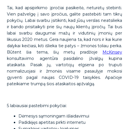
Tai, kad apsipirkimo įpročiai pasikeitė, neturėtų stebinti.
Vien pažvelgę ​​į savo įpročius, galite pastebėti tam tikrų
pokyčių. Labai svarbu įsitikinti, kad jūsų verslas neatsilieka
ir bando prisitaikyti prie šių naujų klientų įpročių. Tai bus
labai svarbu daugumai mažų ir vidutinių įmonių per
likusius 2020 metus. Gera naujiena ta, kad nors ir kai kurie
dalykai keičiasi, kiti išlieka tie patys – žmonės toliau perka.
Būtent šia tema, šių metų pradžioje
McKinsey
konsultavimo agentūra pasidalino įžvalgų kupina
ataskaita. Pasak jų, vartotojų elgsena po truputi
normalizuojasi ir žmonės visame pasaulyje mokosi
gyventi pagal naujas COVID-19 taisykles. Apačioje
pateikiame trumpą šios ataskaitos apžvalgą.
5 labiausiai pastebimi pokyčiai:
Dėmesys sąmoningam išlaidavimui
Padidėjęs apetitas pirkti internetu
Sumažėjęs vartotojų lojalumas