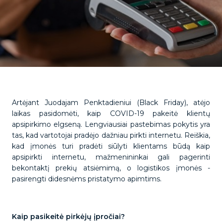
Artėjant Juodajam Penktadieniui (Black Friday), atėjo
laikas pasidomėti, kaip COVID-19 pakeitė klientų
apsipirkimo elgseną. Lengviausiai pastebimas pokytis yra
tas, kad vartotojai pradėjo dažniau pirkti internetu. Reiškia,
kad įmonės turi pradėti siūlyti klientams būdą kaip
apsipirkti internetu, mažmenininkai gali pagerinti
bekontaktį prekių atsiėmimą, o logistikos įmonės -
pasirengti didesnėms pristatymo apimtims.
Kaip pasikeitė pirkėjų įpročiai?