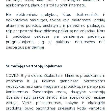
apribojimams, planuoja ir toliau pirkti internetu.
Be elektroninės prekybos, kitos skaitmeninės ir
bekontaktės paslaugos, tokios kaip paštomatai, prekių
atsiėmimo punktus, pristatymą ir pervežimo paslaugas,
taip pat pastebi daug didesnę paklausą nei anksčiau. Nors
ši padidėjusi paklausa yra pandemijos padarinys,
prognozuojama, jog jų paklausa nesumažės net
pasibaigus pandemijai.
Sumažėjęs vartotojų lojalumas
COVID-19 yra didelis iššūkis tam tikriems produktams ir
įmonėms ir jų tiekimo grandinėse. Vartotojams
nepavykus rasti savo mėgstamų produktų, jie perėjo pas
konkurentus. Pandemijos metu, daugybė vartotojų
išbandė naują prekės ženklą arba apsipirkinėjo naujoje
vietoje. Vertė, prieinamumas, kokybė ir ekologiški
produktai buvo pagrindinės priežastys kodėl vartotojai