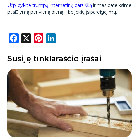
Užpildykite trumpą internetinę paraišką
ir mes pateiksime
pasiūlymą per vieną dieną – be jokių įsipareigojimų.
Facebook
X
Pinterest
LinkedIn
Susiję tinklaraščio įrašai