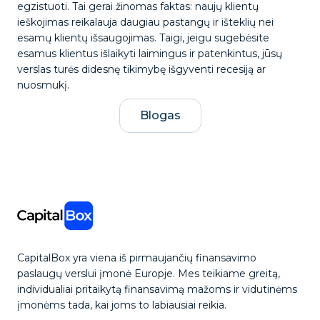
egzistuoti. Tai gerai žinomas faktas: naujų klientų
ieškojimas reikalauja daugiau pastangų ir išteklių nei
esamų klientų išsaugojimas. Taigi, jeigu sugebėsite
esamus klientus išlaikyti laimingus ir patenkintus, jūsų
verslas turės didesnę tikimybę išgyventi recesiją ar
nuosmukį.
Blogas
CapitalBox yra viena iš pirmaujančių finansavimo
paslaugų verslui įmonė Europje. Mes teikiame greitą,
individualiai pritaikytą finansavimą mažoms ir vidutinėms
įmonėms tada, kai joms to labiausiai reikia.