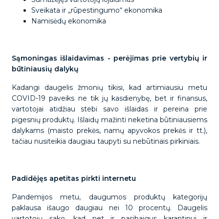
Sveikata ir „rūpestingumo“ ekonomika
Namisėdų ekonomika
Sąmoningas išlaidavimas - perėjimas prie vertybių ir
būtiniausių dalykų
Kadangi daugelis žmonių tikisi, kad artimiausiu metu
COVID-19 paveiks ne tik jų kasdienybę, bet ir finansus,
vartotojai atidžiau stebi savo išlaidas ir pereina prie
pigesnių produktų. Išlaidų mažinti neketina būtiniausiems
dalykams (maisto prekės, namų apyvokos prekės ir tt.),
tačiau nusiteikia daugiau taupyti su nebūtinais pirkiniais.
Padidėjęs apetitas pirkti internetu
Pandemijos metu, daugumos produktų kategorijų
paklausa išaugo daugiau nei 10 procentų. Daugelis
vartotojų sako, kad net ir pasibaigus karantinui ir