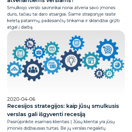
atveriantiems verslams?
Smulkiojo verslo savininkai noriai atveria savo įmonės
duris, tačiau tai daro atsargiai. Šiame straipsnyje rasite
keletą patarimų, padėsiančių tinkamai ir sklandžiai grįžti
atgal į darbą.
2020-04-06
Recesijos strategijos: kaip jūsų smulkusis
verslas gali išgyventi recesiją
Pasirūpinkite esamais klientais | Jūsų klientai yra jūsų
įmonės didžiausias turtas. Be jų verslas negalėtų