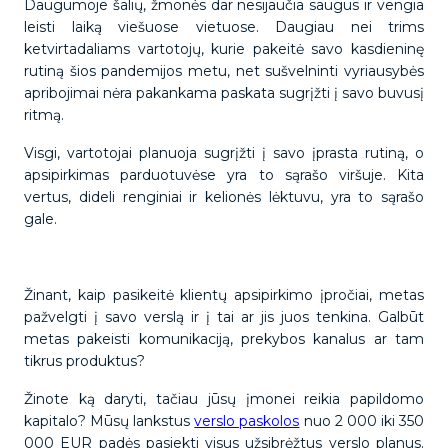
Daugumoje šalių, žmonės dar nesijaučia saugūs ir vengia
leisti laiką viešuose vietuose. Daugiau nei trims
ketvirtadaliams vartotojų, kurie pakeitė savo kasdieninę
rutiną šios pandemijos metu, net sušvelninti vyriausybės
apribojimai nėra pakankama paskata sugrįžti į savo buvusį
ritmą.
Visgi, vartotojai planuoja sugrįžti į savo įprasta rutiną, o
apsipirkimas parduotuvėse yra to sąrašo viršuje. Kita
vertus, dideli renginiai ir kelionės lėktuvu, yra to sąrašo
gale.
Žinant, kaip pasikeitė klientų apsipirkimo įpročiai, metas
pažvelgti į savo verslą ir į tai ar jis juos tenkina. Galbūt
metas pakeisti komunikaciją, prekybos kanalus ar tam
tikrus produktus?
Žinote ką daryti, tačiau jūsų įmonei reikia papildomo
kapitalo? Mūsų lankstus
verslo paskolos
nuo 2 000 iki 350
000 EUR padės pasiekti visus užsibrėžtus verslo planus.