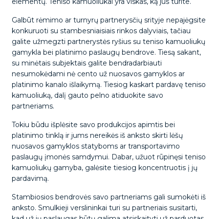
elementų. Teniso kamuoliukai yra viskas, ką jūs turite.
Galbūt rėmimo ar turnyrų partnerysčių srityje nepajėgsite
konkuruoti su stambesniaisiais rinkos dalyviais, tačiau
galite užmegzti partnerystės ryšius su teniso kamuoliukų
gamykla bei platinimo paslaugų bendrove. Tiesą sakant,
su minėtais subjektais galite bendradarbiauti
nesumokėdami nė cento už nuosavos gamyklos ar
platinimo kanalo išlaikymą. Tiesiog kaskart pardavę teniso
kamuoliuką, dalį gauto pelno atiduokite savo
partneriams.
Tokiu būdu išplėsite savo produkcijos apimtis bei
platinimo tinklą ir jums nereikės iš anksto skirti lėšų
nuosavos gamyklos statyboms ar transportavimo
paslaugų įmonės samdymui. Dabar, užuot rūpinęsi teniso
kamuoliukų gamyba, galėsite tiesiog koncentruotis į jų
pardavimą.
Stambiosios bendrovės savo partneriams gali sumokėti iš
anksto. Smulkieji verslininkai turi su partneriais susitarti,
kad už jų paslaugas būtų galima atsiskaityti už parduotas