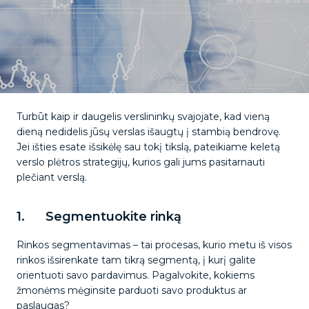
Turbūt kaip ir daugelis verslininkų svajojate, kad vieną
dieną nedidelis jūsų verslas išaugtų į stambią bendrovę.
Jei išties esate išsikėlę sau tokį tikslą, pateikiame keletą
verslo plėtros strategijų, kurios gali jums pasitarnauti
plečiant verslą.
1. Segmentuokite rinką
Rinkos segmentavimas – tai procesas, kurio metu iš visos
rinkos išsirenkate tam tikrą segmentą, į kurį galite
orientuoti savo pardavimus. Pagalvokite, kokiems
žmonėms mėginsite parduoti savo produktus ar
paslaugas?