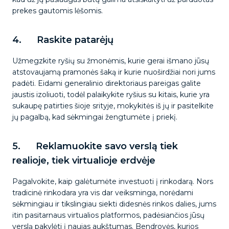
prekes gautomis lėšomis.
4. Raskite patarėjų
Užmegzkite ryšių su žmonėmis, kurie gerai išmano jūsų
atstovaujamą pramonės šaką ir kurie nuoširdžiai nori jums
padėti. Eidami generalinio direktoriaus pareigas galite
jaustis izoliuoti, todėl palaikykite ryšius su kitais, kurie yra
sukaupę patirties šioje srityje, mokykitės iš jų ir pasitelkite
jų pagalbą, kad sėkmingai žengtumėte į priekį.
5. Reklamuokite savo verslą tiek
realioje, tiek virtualioje erdvėje
Pagalvokite, kaip galėtumėte investuoti į rinkodarą. Nors
tradicinė rinkodara yra vis dar veiksminga, norėdami
sėkmingiau ir tikslingiau siekti didesnės rinkos dalies, jums
itin pasitarnaus virtualios platformos, padėsiančios jūsų
verslą pakylėti į naujas aukštumas. Bendrovės, kurios