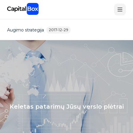
Skip
to
main
content
Augimo strategija
2017-12-29
Keletas patarimų Jūsų verslo plėtrai