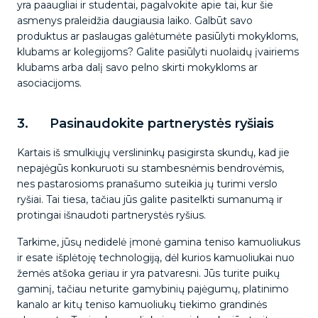
yra paaugliai ir studentai, pagalvokite apie tai, kur šie
asmenys praleidžia daugiausia laiko. Galbūt savo
produktus ar paslaugas galėtumėte pasiūlyti mokykloms,
klubams ar kolegijoms? Galite pasiūlyti nuolaidų įvairiems
klubams arba dalį savo pelno skirti mokykloms ar
asociacijoms.
3. Pasinaudokite partnerystės ryšiais
Kartais iš smulkiųjų verslininkų pasigirsta skundų, kad jie
nepajėgūs konkuruoti su stambesnėmis bendrovėmis,
nes pastarosioms pranašumo suteikia jų turimi verslo
ryšiai. Tai tiesa, tačiau jūs galite pasitelkti sumanumą ir
protingai išnaudoti partnerystės ryšius.
Tarkime, jūsų nedidelė įmonė gamina teniso kamuoliukus
ir esate išplėtoję technologiją, dėl kurios kamuoliukai nuo
žemės atšoka geriau ir yra patvaresni. Jūs turite puikų
gaminį, tačiau neturite gamybinių pajėgumų, platinimo
kanalo ar kitų teniso kamuoliukų tiekimo grandinės