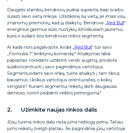
Daugelis stambių bendrovių puikiai supranta, kaip svarbu
surasti savo vietą rinkoje. Užsitikrinę šią vietą, jie imasi visų
įmanomų priemonių, kad ją išlaikytų. Bendrovė „
Red Bull
“
energinius gėrimus siūlo nuotykių ištroškusiam jaunimui,
kuris ir sudaro šios bendrovės rinkos segmentą.
Ar kada nors pagalvojote, kodėl „
Red Bull
“ turi savo
„Formulės 1“ lenktynių komandą? Atsakymas labai
paprastas: norėdami užtikrinti verslo augimą, privalote
susikoncentruoti į savo pagrindinius vartotojus.
Segmentuodami savo rinką, turite atsakyti į tam tikrus
klausimus. Į kokius vartotojus orientuositės, o kokių
vengsite? Kuriam segmentui reikėtų skirti daugiausia
dėmesio, norint padidinti veiklos pelningumą?
2. Užimkite naujas rinkos dalis
Jūsų turima rinkos dalis neša jums neblogą pelną. Tačiau
jums reikėtų žvelgti plačiau. Jei pagrindiniai jūsų vartotojai