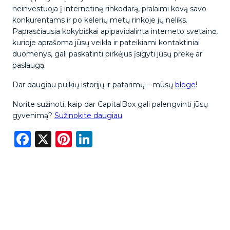
neinvestuoja į internetinę rinkodarą, pralaimi kovą savo
konkurentams ir po kelerių metų rinkoje jų neliks.
Paprasčiausia kokybiškai apipavidalinta interneto svetainė,
kurioje aprašoma jūsų veikla ir pateikiami kontaktiniai
duomenys, gali paskatinti pirkėjus įsigyti jūsų prekę ar
paslaugą.
Dar daugiau puikių istorijų ir patarimų – mūsų
bloge
!
Norite sužinoti, kaip dar CapitalBox gali palengvinti jūsų
gyvenimą?
Sužinokite daugiau
Facebook
X
Pinterest
LinkedIn