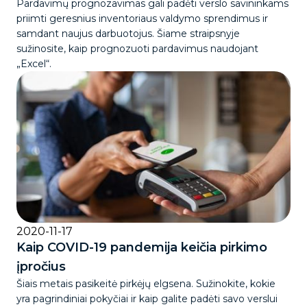
Pardavimų prognozavimas gali padėti verslo savininkams
priimti geresnius inventoriaus valdymo sprendimus ir
samdant naujus darbuotojus. Šiame straipsnyje
sužinosite, kaip prognozuoti pardavimus naudojant
„Excel“.
2020-11-17
Kaip COVID-19 pandemija keičia pirkimo
įpročius
Šiais metais pasikeitė pirkėjų elgsena. Sužinokite, kokie
yra pagrindiniai pokyčiai ir kaip galite padėti savo verslui