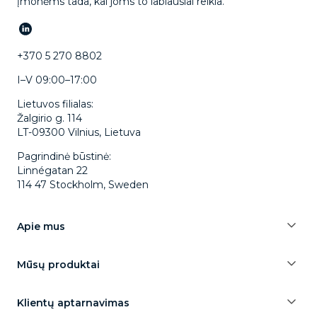
įmonėms tada, kai joms to labiausiai reikia.
+370 5 270 8802
I–V 09:00–17:00
Lietuvos filialas:
Žalgirio g. 114
LT-09300 Vilnius, Lietuva
Pagrindinė būstinė:
Linnégatan 22
114 47 Stockholm, Sweden
Apie mus
Mūsų produktai
Klientų aptarnavimas