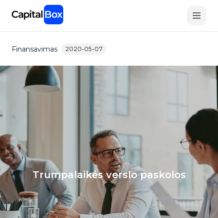
Skip
to
main
content
Finansavimas
2020-05-07
Trumpalaikės verslo paskolos