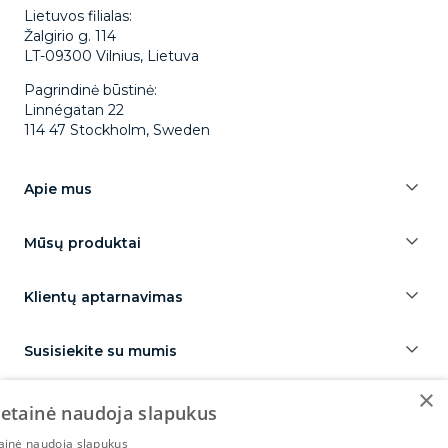
Lietuvos filialas:
Žalgirio g. 114
LT-09300 Vilnius, Lietuva
Pagrindinė būstinė:
Linnégatan 22
114 47 Stockholm, Sweden
Apie mus
Mūsų produktai
Klientų aptarnavimas
Susisiekite su mumis
×
vetainė naudoja slapukus
tainė naudoja slapukus