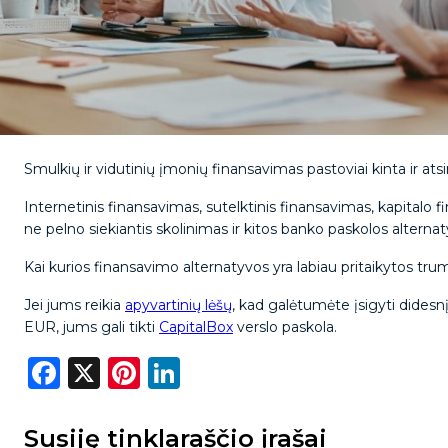
Smulkių ir vidutinių įmonių finansavimas pastoviai kinta ir ats
Internetinis finansavimas, sutelktinis finansavimas, kapitalo 
ne pelno siekiantis skolinimas ir kitos banko paskolos alte
Kai kurios finansavimo alternatyvos yra labiau pritaikytos tru
Jei jums reikia
apyvartinių lėšų
, kad galėtumėte įsigyti didesnį
EUR, jums gali tikti
CapitalBox
verslo paskola.
Facebook
X
Pinterest
LinkedIn
Susiję tinklaraščio įrašai