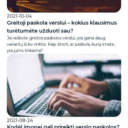
2021-10-04
Greitoji paskola verslui – kokius klausimus
turėtumėte užduoti sau?
Jei ieškote greitos paskolos verslui, yra gana daug
variantų iš ko rinktis. Kaip žinoti, ar paskola, kurią imate,
yra jums tinkama?
2021-08-24
Kodėl įmonei gali prireikti verslo paskolos?