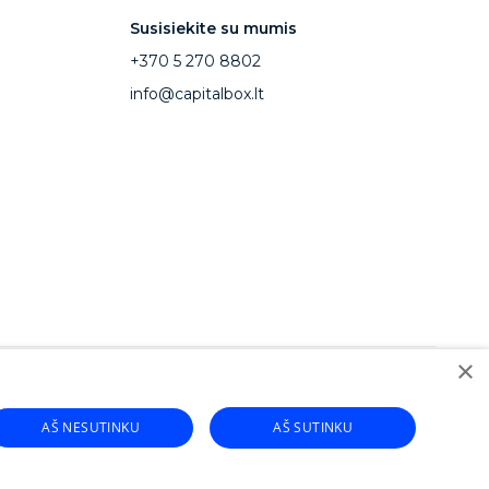
Susisiekite su mumis
+370 5 270 8802
info@capitalbox.lt
×
pitalBox paskola verslui
CapitalBox business financing
AŠ NESUTINKU
AŠ SUTINKU