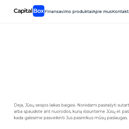
Skip
to
Finansavimo produktai
Apie mus
Kontakt
main
content
Deja, Jūsų sesijos laikas baigėsi. Norėdami pasirašyti sutart
arba spauskite ant nuorodos, kurią išsiuntėme Jūsų el. pa
kada galėsime pasveikinti Jus pasirinkus mūsų paslaugas.