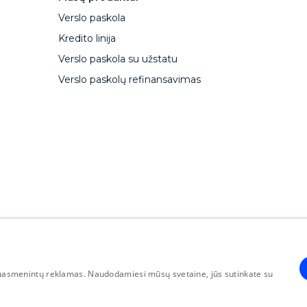
Verslo paskola
Kredito linija
Verslo paskola su užstatu
Verslo paskolų refinansavimas
CapitalBox erhvervslån
Zakelijke lening CapitalBox
Ca
, suasmenintų reklamas. Naudodamiesi mūsų svetaine, jūs sutinkate su