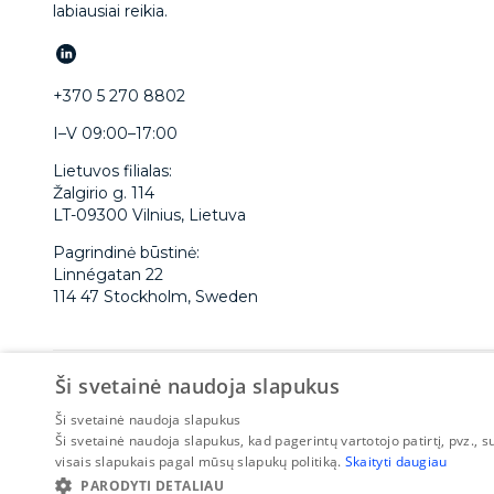
labiausiai reikia.
+370 5 270 8802
I–V 09:00–17:00
Lietuvos filialas:
Žalgirio g. 114
LT-09300 Vilnius, Lietuva
Pagrindinė būstinė:
Linnégatan 22
114 47 Stockholm, Sweden
Ši svetainė naudoja slapukus
CapitalBox yrityslaina
Capitalbox företagslån
Ši svetainė naudoja slapukus
Ši svetainė naudoja slapukus, kad pagerintų vartotojo patirtį, pvz.
visais slapukais pagal mūsų slapukų politiką.
Skaityti daugiau
© 2015-2026 CapitalBox
PARODYTI DETALIAU