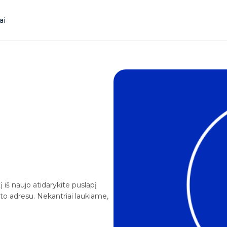
ai
į iš naujo atidarykite puslapį
što adresu. Nekantriai laukiame,