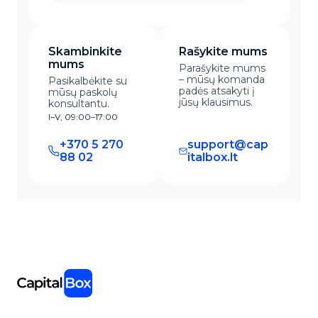
Skambinkite
Rašykite mums
mums
Parašykite mums
– mūsų komanda
Pasikalbėkite su
padės atsakyti į
mūsų paskolų
jūsų klausimus.
konsultantu.
I–V, 09:00–17:00
+370 5 270
support@cap
88 02
italbox.lt