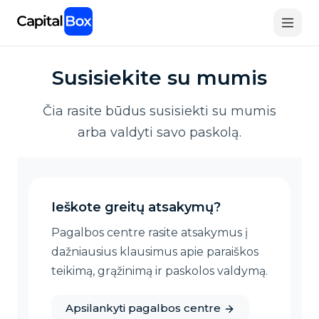
Skip
to
main
content
Susisiekite su mumis
Čia rasite būdus susisiekti su mumis
arba valdyti savo paskolą.
Ieškote greitų atsakymų?
Pagalbos centre rasite atsakymus į
dažniausius klausimus apie paraiškos
teikimą, grąžinimą ir paskolos valdymą.
Apsilankyti pagalbos centre