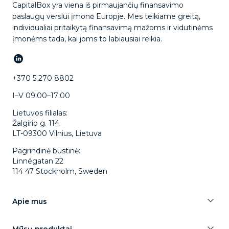
CapitalBox yra viena iš pirmaujančių finansavimo
paslaugų verslui įmonė Europje. Mes teikiame greitą,
individualiai pritaikytą finansavimą mažoms ir vidutinėms
įmonėms tada, kai joms to labiausiai reikia.
+370 5 270 8802
I–V 09:00–17:00
Lietuvos filialas:
Žalgirio g. 114
LT-09300 Vilnius, Lietuva
Pagrindinė būstinė:
Linnégatan 22
114 47 Stockholm, Sweden
Apie mus