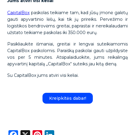
Jums atviri visi keliai
CapitalBox
paskolas teikiame tam, kad jūsų įmonė galėtų
gauti apyvartinio lėšų, kai tik jų prireiks. Pervežimo ir
logistikos bendrovėms greitai, paprastai ir nereikalaudami
užstato teikiame paskolas iki 350.000 eurų.
Pasikliaukite išmaniai, greitai ir lengvai suteikiamomis
CapitalBox paskolomis. Paraišką paskolai gauti užpildysite
vos per 5 minutes. Atsipalaiduokite, jums reikalingą
apyvartinį kapitalą „CapitalBox“ suteiks jau kitą dieną.
Su CapitalBox jums atviri visi keliai.
Kreipkitės dabar!
Facebook
X
Pinterest
LinkedIn