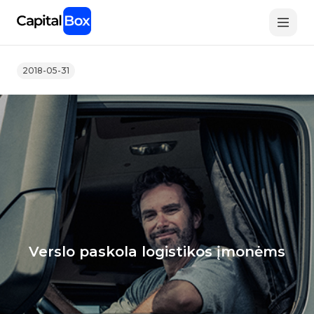
Skip
to
main
content
2018-05-31
Verslo paskola logistikos įmonėms