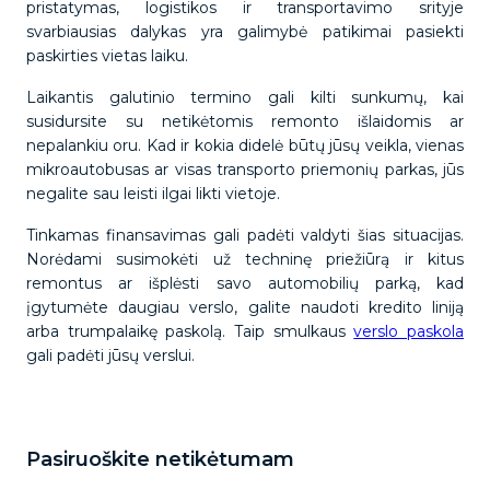
pristatymas, logistikos ir transportavimo srityje
svarbiausias dalykas yra galimybė patikimai pasiekti
paskirties vietas laiku.
Laikantis galutinio termino gali kilti sunkumų, kai
susidursite su netikėtomis remonto išlaidomis ar
nepalankiu oru. Kad ir kokia didelė būtų jūsų veikla, vienas
mikroautobusas ar visas transporto priemonių parkas, jūs
negalite sau leisti ilgai likti vietoje.
Tinkamas finansavimas gali padėti valdyti šias situacijas.
Norėdami susimokėti už techninę priežiūrą ir kitus
remontus ar išplėsti savo automobilių parką, kad
įgytumėte daugiau verslo, galite naudoti kredito liniją
arba trumpalaikę paskolą. Taip smulkaus
verslo paskola
gali padėti jūsų verslui.
Pasiruoškite netikėtumam