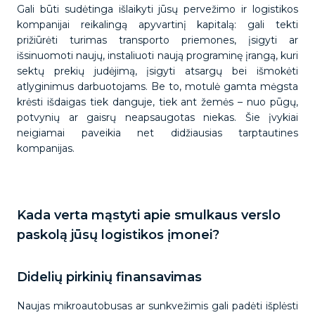
Gali būti sudėtinga išlaikyti jūsų pervežimo ir logistikos
kompanijai reikalingą apyvartinį kapitalą: gali tekti
prižiūrėti turimas transporto priemones, įsigyti ar
išsinuomoti naujų, instaliuoti naują programinę įrangą, kuri
sektų prekių judėjimą, įsigyti atsargų bei išmokėti
atlyginimus darbuotojams. Be to, motulė gamta mėgsta
krėsti išdaigas tiek danguje, tiek ant žemės – nuo pūgų,
potvynių ar gaisrų neapsaugotas niekas. Šie įvykiai
neigiamai paveikia net didžiausias tarptautines
kompanijas.
Kada verta mąstyti apie smulkaus verslo
paskolą jūsų logistikos įmonei?
Didelių pirkinių finansavimas
Naujas mikroautobusas ar sunkvežimis gali padėti išplėsti