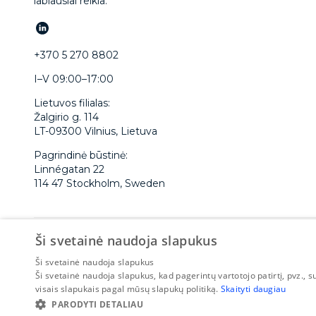
labiausiai reikia.
+370 5 270 8802
I–V 09:00–17:00
Lietuvos filialas:
Žalgirio g. 114
LT-09300 Vilnius, Lietuva
Pagrindinė būstinė:
Linnégatan 22
114 47 Stockholm, Sweden
Ši svetainė naudoja slapukus
CapitalBox yrityslaina
Capitalbox företagslån
Ši svetainė naudoja slapukus
Ši svetainė naudoja slapukus, kad pagerintų vartotojo patirtį, pvz.
visais slapukais pagal mūsų slapukų politiką.
Skaityti daugiau
© 2015-2026 CapitalBox
PARODYTI DETALIAU