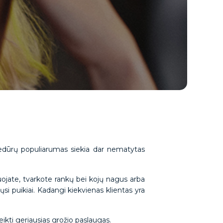
ocedūrų populiarumas siekia dar nematytas
iuojate, tvarkote rankų bei kojų nagus arba
si puikiai. Kadangi kiekvienas klientas yra
ikti geriausias grožio paslaugas.