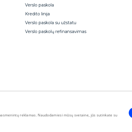
Verslo paskola
Kredito linija
Verslo paskola su užstatu
Verslo paskolų refinansavimas
CapitalBox erhvervslån
Zakelijke lening CapitalBox
Ca
, suasmenintų reklamas. Naudodamiesi mūsų svetaine, jūs sutinkate su