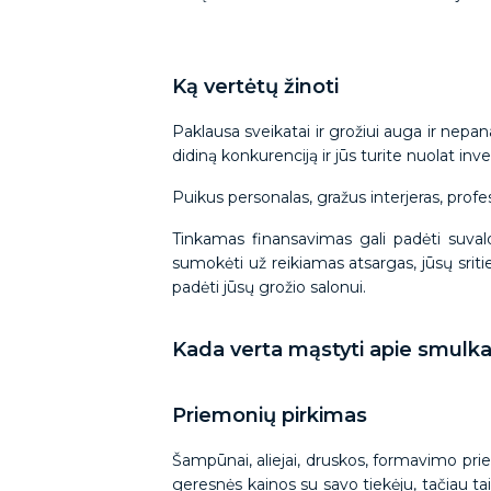
Ką vertėtų žinoti
Paklausa sveikatai ir grožiui auga ir nepa
didiną konkurenciją ir jūs turite nuolat inves
Puikus personalas, gražus interjeras, profesio
Tinkamas finansavimas gali padėti suvaldy
sumokėti už reikiamas atsargas, jūsų sriti
padėti jūsų grožio salonui.
Kada verta mąstyti apie smulka
Priemonių pirkimas
Šampūnai, aliejai, druskos, formavimo priem
geresnės kainos su savo tiekėju, tačiau tai