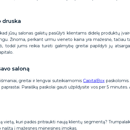
o druska
 kad jūsų salonas galėtų pasiūlyti klientams didelę produktų įvai
 brangu. Žinoma, perkant urmu vieneto kaina yra mažesnė, tačiau
ti, todėl jums reikia turėti galimybę greitai papildyti jų atsar
pitalo.
 savo saloną
e išmaniai, greitai ir lengvai suteikiamomis
CapitalBox
paskolomis. 
r paprastai. Paraišką paskolai gauti užpildysite vos per 5 minutes.
aują vietą, kuri padės pritraukti naują klientų segmentą? Trumpala
rkimo naštą į mažesnes mėnesines įmokas.