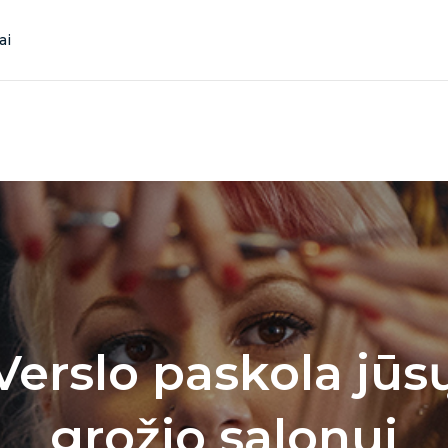
ai
Verslo paskola jūs
grožio salonui