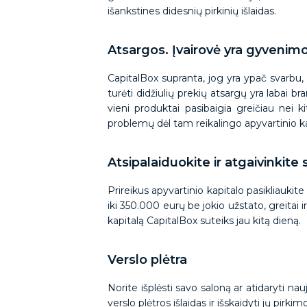
išankstines didesnių pirkinių išlaidas.
Atsargos. Įvairovė yra gyvenim
CapitalBox supranta, jog yra ypač svarbu,
turėti didžiulių prekių atsargų yra labai
vieni produktai pasibaigia greičiau nei ki
problemų dėl tam reikalingo apyvartinio ka
Atsipalaiduokite ir atgaivinkite
Prireikus apyvartinio kapitalo pasikliaukit
iki 350.000 eurų be jokio užstato, greitai i
kapitalą CapitalBox suteiks jau kitą dieną.
Verslo plėtra
Norite išplėsti savo saloną ar atidaryti n
verslo plėtros išlaidas ir išskaidyti jų pi