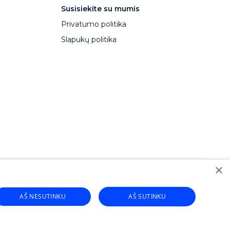
Susisiekite su mumis
Privatumo politika
Slapukų politika
×
pitalBox paskola verslui
CapitalBox business financing
AŠ NESUTINKU
AŠ SUTINKU