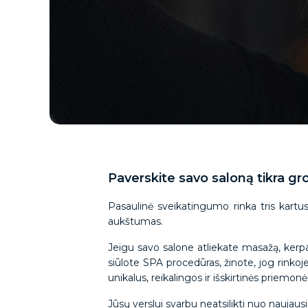
Paverskite savo saloną tikra gro
Pasaulinė sveikatingumo rinka tris kartu
aukštumas.
Jeigu savo salone atliekate masažą, kerpat
siūlote SPA procedūras, žinote, jog rinkoj
unikalus, reikalingos ir išskirtinės priemonė
Jūsų verslui svarbu neatsilikti nuo naujau