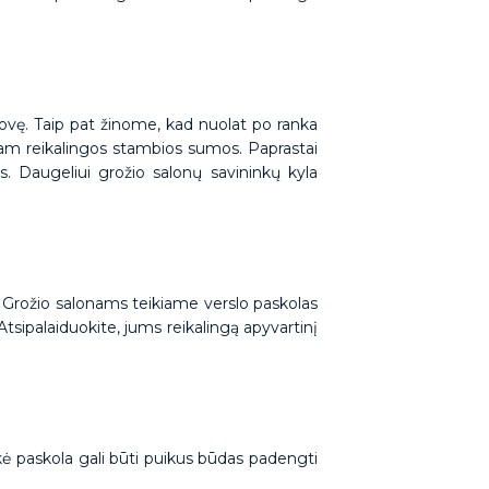
rovę. Taip pat žinome, kad nuolat po ranka
 tam reikalingos stambios sumos. Paprastai
gas. Daugeliui grožio salonų savininkų kyla
Grožio salonams teikiame verslo paskolas
 Atsipalaiduokite, jums reikalingą apyvartinį
ikė paskola gali būti puikus būdas padengti