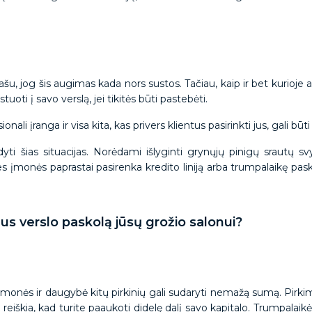
našu, jog šis augimas kada nors sustos. Tačiau, kaip ir bet kurio
tuoti į savo verslą, jei tikitės būti pastebėti.
nali įranga ir visa kita, kas privers klientus pasirinkti jus, gali būt
ti šias situacijas. Norėdami išlyginti grynųjų pinigų srautų sv
es įmonės paprastai pasirenka kredito liniją arba trumpalaikę pas
us verslo paskolą jūsų grožio salonui?
onės ir daugybė kitų pirkinių gali sudaryti nemažą sumą. Pirkimas 
 reiškia, kad turite paaukoti didelę dalį savo kapitalo. Trumpalai