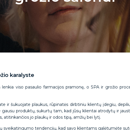
žio karalyste
s lenkia viso pasaulio farmacijos pramonę, o SPA ir grožio pr
e ir šukuojate plaukus, rūpinatės dirbtiniu klientų įdegiu, depil
e gausu produktų, sukurtų tam, kad jūsų klientai atrodytų ir jaustų
s, atitinkančios jo plaukų ir odos tipą, amžių bei lytį.
sių sveikatingumo tendencijų, kad savo klientams galėtumėte sute