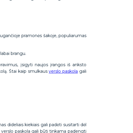
je augančioje pramonės šakoje, populiarumas
i labai brangu.
yravimus, įsigyti naujos įrangos iš anksto
kolą. Štai kaip smulkaus
verslo paskola
gali
dideliais kiekiais gali padėti susitarti dėl
kė verslo paskola gali būti tinkama padengti